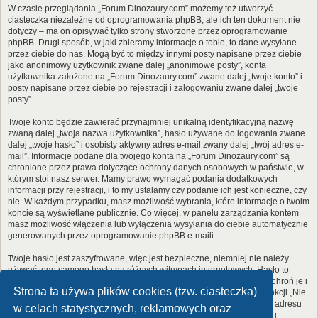
W czasie przeglądania „Forum Dinozaury.com” możemy też utworzyć
ciasteczka niezależne od oprogramowania phpBB, ale ich ten dokument nie
dotyczy – ma on opisywać tylko strony stworzone przez oprogramowanie
phpBB. Drugi sposób, w jaki zbieramy informacje o tobie, to dane wysyłane
przez ciebie do nas. Mogą być to między innymi posty napisane przez ciebie
jako anonimowy użytkownik zwane dalej „anonimowe posty”, konta
użytkownika założone na „Forum Dinozaury.com” zwane dalej „twoje konto” i
posty napisane przez ciebie po rejestracji i zalogowaniu zwane dalej „twoje
posty”.
Twoje konto będzie zawierać przynajmniej unikalną identyfikacyjną nazwę
zwaną dalej „twoja nazwa użytkownika”, hasło używane do logowania zwane
dalej „twoje hasło” i osobisty aktywny adres e-mail zwany dalej „twój adres e-
mail”. Informacje podane dla twojego konta na „Forum Dinozaury.com” są
chronione przez prawa dotyczące ochrony danych osobowych w państwie, w
którym stoi nasz serwer. Mamy prawo wymagać podania dodatkowych
informacji przy rejestracji, i to my ustalamy czy podanie ich jest konieczne, czy
nie. W każdym przypadku, masz możliwość wybrania, które informacje o twoim
koncie są wyświetlane publicznie. Co więcej, w panelu zarządzania kontem
masz możliwość włączenia lub wyłączenia wysyłania do ciebie automatycznie
generowanych przez oprogramowanie phpBB e-maili.
Twoje hasło jest zaszyfrowane, więc jest bezpieczne, niemniej nie należy
używać tego samego hasła na różnych witrynach internetowych. Hasło to
umożliwia dostęp do twojego konta na „Forum Dinozaury.com”, więc chroń je i
Strona ta używa plików cookies (tzw. ciasteczka)
w żadnym wypadku nie podawaj
nikomu
. Jeśli je zapomnisz, użyj funkcji „Nie
pamiętam hasła”. Witryna poprosi cię o podanie nazwy użytkownika i adresu
w celach statystycznych, reklamowych oraz
e-mail. Po podaniu tych danych zostanie wygenerowane nowe hasło i