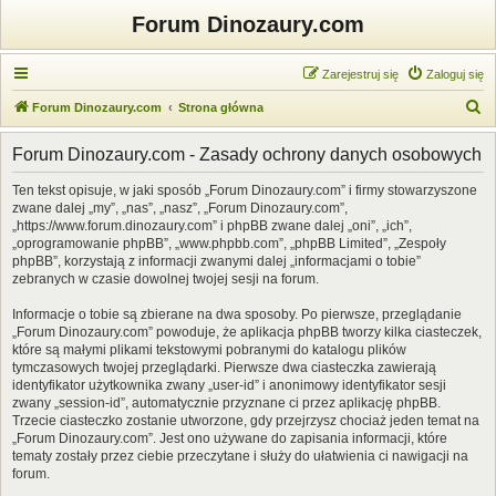
Forum Dinozaury.com
Zarejestruj się
Zaloguj się
S
Forum Dinozaury.com
Strona główna
z
Forum Dinozaury.com - Zasady ochrony danych osobowych
u
k
Ten tekst opisuje, w jaki sposób „Forum Dinozaury.com” i firmy stowarzyszone
zwane dalej „my”, „nas”, „nasz”, „Forum Dinozaury.com”,
a
„https://www.forum.dinozaury.com” i phpBB zwane dalej „oni”, „ich”,
j
„oprogramowanie phpBB”, „www.phpbb.com”, „phpBB Limited”, „Zespoły
phpBB”, korzystają z informacji zwanymi dalej „informacjami o tobie”
zebranych w czasie dowolnej twojej sesji na forum.
Informacje o tobie są zbierane na dwa sposoby. Po pierwsze, przeglądanie
„Forum Dinozaury.com” powoduje, że aplikacja phpBB tworzy kilka ciasteczek,
które są małymi plikami tekstowymi pobranymi do katalogu plików
tymczasowych twojej przeglądarki. Pierwsze dwa ciasteczka zawierają
identyfikator użytkownika zwany „user-id” i anonimowy identyfikator sesji
zwany „session-id”, automatycznie przyznane ci przez aplikację phpBB.
Trzecie ciasteczko zostanie utworzone, gdy przejrzysz chociaż jeden temat na
„Forum Dinozaury.com”. Jest ono używane do zapisania informacji, które
tematy zostały przez ciebie przeczytane i służy do ułatwienia ci nawigacji na
forum.