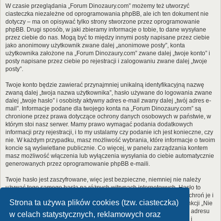
W czasie przeglądania „Forum Dinozaury.com” możemy też utworzyć
ciasteczka niezależne od oprogramowania phpBB, ale ich ten dokument nie
dotyczy – ma on opisywać tylko strony stworzone przez oprogramowanie
phpBB. Drugi sposób, w jaki zbieramy informacje o tobie, to dane wysyłane
przez ciebie do nas. Mogą być to między innymi posty napisane przez ciebie
jako anonimowy użytkownik zwane dalej „anonimowe posty”, konta
użytkownika założone na „Forum Dinozaury.com” zwane dalej „twoje konto” i
posty napisane przez ciebie po rejestracji i zalogowaniu zwane dalej „twoje
posty”.
Twoje konto będzie zawierać przynajmniej unikalną identyfikacyjną nazwę
zwaną dalej „twoja nazwa użytkownika”, hasło używane do logowania zwane
dalej „twoje hasło” i osobisty aktywny adres e-mail zwany dalej „twój adres e-
mail”. Informacje podane dla twojego konta na „Forum Dinozaury.com” są
chronione przez prawa dotyczące ochrony danych osobowych w państwie, w
którym stoi nasz serwer. Mamy prawo wymagać podania dodatkowych
informacji przy rejestracji, i to my ustalamy czy podanie ich jest konieczne, czy
nie. W każdym przypadku, masz możliwość wybrania, które informacje o twoim
koncie są wyświetlane publicznie. Co więcej, w panelu zarządzania kontem
masz możliwość włączenia lub wyłączenia wysyłania do ciebie automatycznie
generowanych przez oprogramowanie phpBB e-maili.
Twoje hasło jest zaszyfrowane, więc jest bezpieczne, niemniej nie należy
używać tego samego hasła na różnych witrynach internetowych. Hasło to
umożliwia dostęp do twojego konta na „Forum Dinozaury.com”, więc chroń je i
Strona ta używa plików cookies (tzw. ciasteczka)
w żadnym wypadku nie podawaj
nikomu
. Jeśli je zapomnisz, użyj funkcji „Nie
pamiętam hasła”. Witryna poprosi cię o podanie nazwy użytkownika i adresu
w celach statystycznych, reklamowych oraz
e-mail. Po podaniu tych danych zostanie wygenerowane nowe hasło i