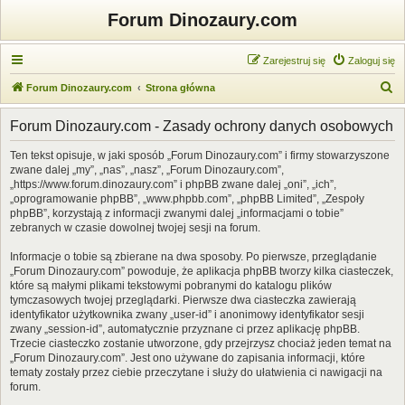
Forum Dinozaury.com
Zarejestruj się
Zaloguj się
S
Forum Dinozaury.com
Strona główna
z
Forum Dinozaury.com - Zasady ochrony danych osobowych
u
k
Ten tekst opisuje, w jaki sposób „Forum Dinozaury.com” i firmy stowarzyszone
zwane dalej „my”, „nas”, „nasz”, „Forum Dinozaury.com”,
a
„https://www.forum.dinozaury.com” i phpBB zwane dalej „oni”, „ich”,
j
„oprogramowanie phpBB”, „www.phpbb.com”, „phpBB Limited”, „Zespoły
phpBB”, korzystają z informacji zwanymi dalej „informacjami o tobie”
zebranych w czasie dowolnej twojej sesji na forum.
Informacje o tobie są zbierane na dwa sposoby. Po pierwsze, przeglądanie
„Forum Dinozaury.com” powoduje, że aplikacja phpBB tworzy kilka ciasteczek,
które są małymi plikami tekstowymi pobranymi do katalogu plików
tymczasowych twojej przeglądarki. Pierwsze dwa ciasteczka zawierają
identyfikator użytkownika zwany „user-id” i anonimowy identyfikator sesji
zwany „session-id”, automatycznie przyznane ci przez aplikację phpBB.
Trzecie ciasteczko zostanie utworzone, gdy przejrzysz chociaż jeden temat na
„Forum Dinozaury.com”. Jest ono używane do zapisania informacji, które
tematy zostały przez ciebie przeczytane i służy do ułatwienia ci nawigacji na
forum.