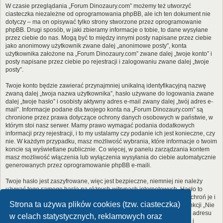
W czasie przeglądania „Forum Dinozaury.com” możemy też utworzyć
ciasteczka niezależne od oprogramowania phpBB, ale ich ten dokument nie
dotyczy – ma on opisywać tylko strony stworzone przez oprogramowanie
phpBB. Drugi sposób, w jaki zbieramy informacje o tobie, to dane wysyłane
przez ciebie do nas. Mogą być to między innymi posty napisane przez ciebie
jako anonimowy użytkownik zwane dalej „anonimowe posty”, konta
użytkownika założone na „Forum Dinozaury.com” zwane dalej „twoje konto” i
posty napisane przez ciebie po rejestracji i zalogowaniu zwane dalej „twoje
posty”.
Twoje konto będzie zawierać przynajmniej unikalną identyfikacyjną nazwę
zwaną dalej „twoja nazwa użytkownika”, hasło używane do logowania zwane
dalej „twoje hasło” i osobisty aktywny adres e-mail zwany dalej „twój adres e-
mail”. Informacje podane dla twojego konta na „Forum Dinozaury.com” są
chronione przez prawa dotyczące ochrony danych osobowych w państwie, w
którym stoi nasz serwer. Mamy prawo wymagać podania dodatkowych
informacji przy rejestracji, i to my ustalamy czy podanie ich jest konieczne, czy
nie. W każdym przypadku, masz możliwość wybrania, które informacje o twoim
koncie są wyświetlane publicznie. Co więcej, w panelu zarządzania kontem
masz możliwość włączenia lub wyłączenia wysyłania do ciebie automatycznie
generowanych przez oprogramowanie phpBB e-maili.
Twoje hasło jest zaszyfrowane, więc jest bezpieczne, niemniej nie należy
używać tego samego hasła na różnych witrynach internetowych. Hasło to
umożliwia dostęp do twojego konta na „Forum Dinozaury.com”, więc chroń je i
Strona ta używa plików cookies (tzw. ciasteczka)
w żadnym wypadku nie podawaj
nikomu
. Jeśli je zapomnisz, użyj funkcji „Nie
pamiętam hasła”. Witryna poprosi cię o podanie nazwy użytkownika i adresu
w celach statystycznych, reklamowych oraz
e-mail. Po podaniu tych danych zostanie wygenerowane nowe hasło i