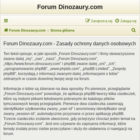
Forum Dinozaury.com
Zarejestruj się
Zaloguj się
S
Forum Dinozaury.com
Strona główna
z
Forum Dinozaury.com - Zasady ochrony danych osobowych
u
k
Ten tekst opisuje, w jaki sposób „Forum Dinozaury.com” i firmy stowarzyszone
zwane dalej „my”, „nas”, „nasz”, „Forum Dinozaury.com”,
a
„https://www.forum.dinozaury.com” i phpBB zwane dalej „oni”, „ich”,
j
„oprogramowanie phpBB”, „www.phpbb.com”, „phpBB Limited”, „Zespoły
phpBB”, korzystają z informacji zwanymi dalej „informacjami o tobie”
zebranych w czasie dowolnej twojej sesji na forum.
Informacje o tobie są zbierane na dwa sposoby. Po pierwsze, przeglądanie
„Forum Dinozaury.com” powoduje, że aplikacja phpBB tworzy kilka ciasteczek,
które są małymi plikami tekstowymi pobranymi do katalogu plików
tymczasowych twojej przeglądarki. Pierwsze dwa ciasteczka zawierają
identyfikator użytkownika zwany „user-id” i anonimowy identyfikator sesji
zwany „session-id”, automatycznie przyznane ci przez aplikację phpBB.
Trzecie ciasteczko zostanie utworzone, gdy przejrzysz chociaż jeden temat na
„Forum Dinozaury.com”. Jest ono używane do zapisania informacji, które
tematy zostały przez ciebie przeczytane i służy do ułatwienia ci nawigacji na
forum.