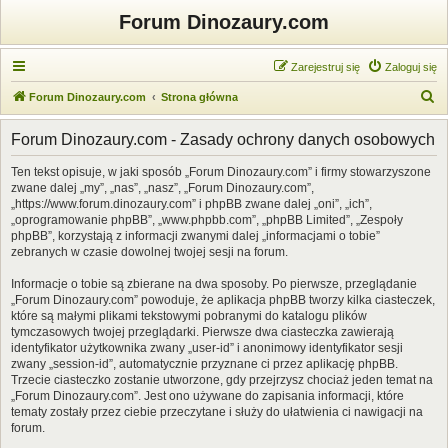
Forum Dinozaury.com
Zarejestruj się
Zaloguj się
S
Forum Dinozaury.com
Strona główna
z
Forum Dinozaury.com - Zasady ochrony danych osobowych
u
k
Ten tekst opisuje, w jaki sposób „Forum Dinozaury.com” i firmy stowarzyszone
zwane dalej „my”, „nas”, „nasz”, „Forum Dinozaury.com”,
a
„https://www.forum.dinozaury.com” i phpBB zwane dalej „oni”, „ich”,
j
„oprogramowanie phpBB”, „www.phpbb.com”, „phpBB Limited”, „Zespoły
phpBB”, korzystają z informacji zwanymi dalej „informacjami o tobie”
zebranych w czasie dowolnej twojej sesji na forum.
Informacje o tobie są zbierane na dwa sposoby. Po pierwsze, przeglądanie
„Forum Dinozaury.com” powoduje, że aplikacja phpBB tworzy kilka ciasteczek,
które są małymi plikami tekstowymi pobranymi do katalogu plików
tymczasowych twojej przeglądarki. Pierwsze dwa ciasteczka zawierają
identyfikator użytkownika zwany „user-id” i anonimowy identyfikator sesji
zwany „session-id”, automatycznie przyznane ci przez aplikację phpBB.
Trzecie ciasteczko zostanie utworzone, gdy przejrzysz chociaż jeden temat na
„Forum Dinozaury.com”. Jest ono używane do zapisania informacji, które
tematy zostały przez ciebie przeczytane i służy do ułatwienia ci nawigacji na
forum.