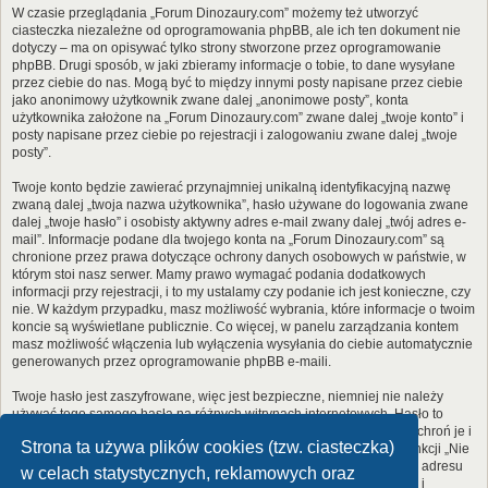
W czasie przeglądania „Forum Dinozaury.com” możemy też utworzyć
ciasteczka niezależne od oprogramowania phpBB, ale ich ten dokument nie
dotyczy – ma on opisywać tylko strony stworzone przez oprogramowanie
phpBB. Drugi sposób, w jaki zbieramy informacje o tobie, to dane wysyłane
przez ciebie do nas. Mogą być to między innymi posty napisane przez ciebie
jako anonimowy użytkownik zwane dalej „anonimowe posty”, konta
użytkownika założone na „Forum Dinozaury.com” zwane dalej „twoje konto” i
posty napisane przez ciebie po rejestracji i zalogowaniu zwane dalej „twoje
posty”.
Twoje konto będzie zawierać przynajmniej unikalną identyfikacyjną nazwę
zwaną dalej „twoja nazwa użytkownika”, hasło używane do logowania zwane
dalej „twoje hasło” i osobisty aktywny adres e-mail zwany dalej „twój adres e-
mail”. Informacje podane dla twojego konta na „Forum Dinozaury.com” są
chronione przez prawa dotyczące ochrony danych osobowych w państwie, w
którym stoi nasz serwer. Mamy prawo wymagać podania dodatkowych
informacji przy rejestracji, i to my ustalamy czy podanie ich jest konieczne, czy
nie. W każdym przypadku, masz możliwość wybrania, które informacje o twoim
koncie są wyświetlane publicznie. Co więcej, w panelu zarządzania kontem
masz możliwość włączenia lub wyłączenia wysyłania do ciebie automatycznie
generowanych przez oprogramowanie phpBB e-maili.
Twoje hasło jest zaszyfrowane, więc jest bezpieczne, niemniej nie należy
używać tego samego hasła na różnych witrynach internetowych. Hasło to
umożliwia dostęp do twojego konta na „Forum Dinozaury.com”, więc chroń je i
Strona ta używa plików cookies (tzw. ciasteczka)
w żadnym wypadku nie podawaj
nikomu
. Jeśli je zapomnisz, użyj funkcji „Nie
pamiętam hasła”. Witryna poprosi cię o podanie nazwy użytkownika i adresu
w celach statystycznych, reklamowych oraz
e-mail. Po podaniu tych danych zostanie wygenerowane nowe hasło i