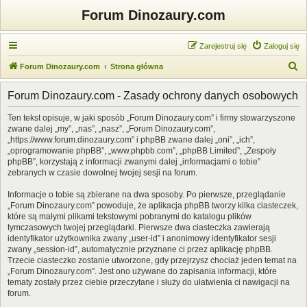
Forum Dinozaury.com
Zarejestruj się
Zaloguj się
S
Forum Dinozaury.com
Strona główna
z
Forum Dinozaury.com - Zasady ochrony danych osobowych
u
k
Ten tekst opisuje, w jaki sposób „Forum Dinozaury.com” i firmy stowarzyszone
zwane dalej „my”, „nas”, „nasz”, „Forum Dinozaury.com”,
a
„https://www.forum.dinozaury.com” i phpBB zwane dalej „oni”, „ich”,
j
„oprogramowanie phpBB”, „www.phpbb.com”, „phpBB Limited”, „Zespoły
phpBB”, korzystają z informacji zwanymi dalej „informacjami o tobie”
zebranych w czasie dowolnej twojej sesji na forum.
Informacje o tobie są zbierane na dwa sposoby. Po pierwsze, przeglądanie
„Forum Dinozaury.com” powoduje, że aplikacja phpBB tworzy kilka ciasteczek,
które są małymi plikami tekstowymi pobranymi do katalogu plików
tymczasowych twojej przeglądarki. Pierwsze dwa ciasteczka zawierają
identyfikator użytkownika zwany „user-id” i anonimowy identyfikator sesji
zwany „session-id”, automatycznie przyznane ci przez aplikację phpBB.
Trzecie ciasteczko zostanie utworzone, gdy przejrzysz chociaż jeden temat na
„Forum Dinozaury.com”. Jest ono używane do zapisania informacji, które
tematy zostały przez ciebie przeczytane i służy do ułatwienia ci nawigacji na
forum.