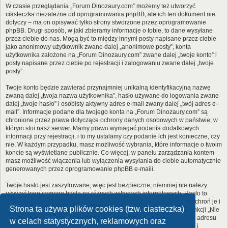
W czasie przeglądania „Forum Dinozaury.com” możemy też utworzyć
ciasteczka niezależne od oprogramowania phpBB, ale ich ten dokument nie
dotyczy – ma on opisywać tylko strony stworzone przez oprogramowanie
phpBB. Drugi sposób, w jaki zbieramy informacje o tobie, to dane wysyłane
przez ciebie do nas. Mogą być to między innymi posty napisane przez ciebie
jako anonimowy użytkownik zwane dalej „anonimowe posty”, konta
użytkownika założone na „Forum Dinozaury.com” zwane dalej „twoje konto” i
posty napisane przez ciebie po rejestracji i zalogowaniu zwane dalej „twoje
posty”.
Twoje konto będzie zawierać przynajmniej unikalną identyfikacyjną nazwę
zwaną dalej „twoja nazwa użytkownika”, hasło używane do logowania zwane
dalej „twoje hasło” i osobisty aktywny adres e-mail zwany dalej „twój adres e-
mail”. Informacje podane dla twojego konta na „Forum Dinozaury.com” są
chronione przez prawa dotyczące ochrony danych osobowych w państwie, w
którym stoi nasz serwer. Mamy prawo wymagać podania dodatkowych
informacji przy rejestracji, i to my ustalamy czy podanie ich jest konieczne, czy
nie. W każdym przypadku, masz możliwość wybrania, które informacje o twoim
koncie są wyświetlane publicznie. Co więcej, w panelu zarządzania kontem
masz możliwość włączenia lub wyłączenia wysyłania do ciebie automatycznie
generowanych przez oprogramowanie phpBB e-maili.
Twoje hasło jest zaszyfrowane, więc jest bezpieczne, niemniej nie należy
używać tego samego hasła na różnych witrynach internetowych. Hasło to
umożliwia dostęp do twojego konta na „Forum Dinozaury.com”, więc chroń je i
Strona ta używa plików cookies (tzw. ciasteczka)
w żadnym wypadku nie podawaj
nikomu
. Jeśli je zapomnisz, użyj funkcji „Nie
pamiętam hasła”. Witryna poprosi cię o podanie nazwy użytkownika i adresu
w celach statystycznych, reklamowych oraz
e-mail. Po podaniu tych danych zostanie wygenerowane nowe hasło i