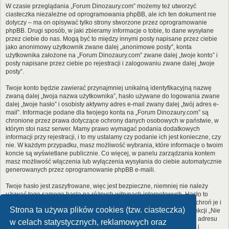
W czasie przeglądania „Forum Dinozaury.com” możemy też utworzyć
ciasteczka niezależne od oprogramowania phpBB, ale ich ten dokument nie
dotyczy – ma on opisywać tylko strony stworzone przez oprogramowanie
phpBB. Drugi sposób, w jaki zbieramy informacje o tobie, to dane wysyłane
przez ciebie do nas. Mogą być to między innymi posty napisane przez ciebie
jako anonimowy użytkownik zwane dalej „anonimowe posty”, konta
użytkownika założone na „Forum Dinozaury.com” zwane dalej „twoje konto” i
posty napisane przez ciebie po rejestracji i zalogowaniu zwane dalej „twoje
posty”.
Twoje konto będzie zawierać przynajmniej unikalną identyfikacyjną nazwę
zwaną dalej „twoja nazwa użytkownika”, hasło używane do logowania zwane
dalej „twoje hasło” i osobisty aktywny adres e-mail zwany dalej „twój adres e-
mail”. Informacje podane dla twojego konta na „Forum Dinozaury.com” są
chronione przez prawa dotyczące ochrony danych osobowych w państwie, w
którym stoi nasz serwer. Mamy prawo wymagać podania dodatkowych
informacji przy rejestracji, i to my ustalamy czy podanie ich jest konieczne, czy
nie. W każdym przypadku, masz możliwość wybrania, które informacje o twoim
koncie są wyświetlane publicznie. Co więcej, w panelu zarządzania kontem
masz możliwość włączenia lub wyłączenia wysyłania do ciebie automatycznie
generowanych przez oprogramowanie phpBB e-maili.
Twoje hasło jest zaszyfrowane, więc jest bezpieczne, niemniej nie należy
używać tego samego hasła na różnych witrynach internetowych. Hasło to
umożliwia dostęp do twojego konta na „Forum Dinozaury.com”, więc chroń je i
Strona ta używa plików cookies (tzw. ciasteczka)
w żadnym wypadku nie podawaj
nikomu
. Jeśli je zapomnisz, użyj funkcji „Nie
pamiętam hasła”. Witryna poprosi cię o podanie nazwy użytkownika i adresu
w celach statystycznych, reklamowych oraz
e-mail. Po podaniu tych danych zostanie wygenerowane nowe hasło i