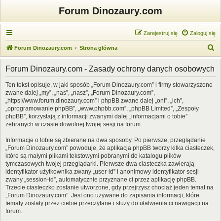
Forum Dinozaury.com
Zarejestruj się
Zaloguj się
S
Forum Dinozaury.com
Strona główna
z
Forum Dinozaury.com - Zasady ochrony danych osobowych
u
k
Ten tekst opisuje, w jaki sposób „Forum Dinozaury.com” i firmy stowarzyszone
zwane dalej „my”, „nas”, „nasz”, „Forum Dinozaury.com”,
a
„https://www.forum.dinozaury.com” i phpBB zwane dalej „oni”, „ich”,
j
„oprogramowanie phpBB”, „www.phpbb.com”, „phpBB Limited”, „Zespoły
phpBB”, korzystają z informacji zwanymi dalej „informacjami o tobie”
zebranych w czasie dowolnej twojej sesji na forum.
Informacje o tobie są zbierane na dwa sposoby. Po pierwsze, przeglądanie
„Forum Dinozaury.com” powoduje, że aplikacja phpBB tworzy kilka ciasteczek,
które są małymi plikami tekstowymi pobranymi do katalogu plików
tymczasowych twojej przeglądarki. Pierwsze dwa ciasteczka zawierają
identyfikator użytkownika zwany „user-id” i anonimowy identyfikator sesji
zwany „session-id”, automatycznie przyznane ci przez aplikację phpBB.
Trzecie ciasteczko zostanie utworzone, gdy przejrzysz chociaż jeden temat na
„Forum Dinozaury.com”. Jest ono używane do zapisania informacji, które
tematy zostały przez ciebie przeczytane i służy do ułatwienia ci nawigacji na
forum.