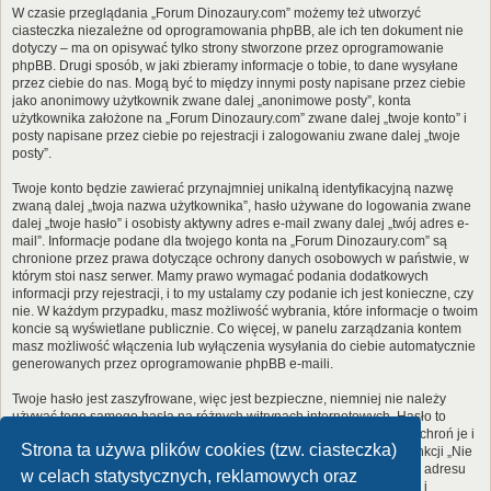
W czasie przeglądania „Forum Dinozaury.com” możemy też utworzyć
ciasteczka niezależne od oprogramowania phpBB, ale ich ten dokument nie
dotyczy – ma on opisywać tylko strony stworzone przez oprogramowanie
phpBB. Drugi sposób, w jaki zbieramy informacje o tobie, to dane wysyłane
przez ciebie do nas. Mogą być to między innymi posty napisane przez ciebie
jako anonimowy użytkownik zwane dalej „anonimowe posty”, konta
użytkownika założone na „Forum Dinozaury.com” zwane dalej „twoje konto” i
posty napisane przez ciebie po rejestracji i zalogowaniu zwane dalej „twoje
posty”.
Twoje konto będzie zawierać przynajmniej unikalną identyfikacyjną nazwę
zwaną dalej „twoja nazwa użytkownika”, hasło używane do logowania zwane
dalej „twoje hasło” i osobisty aktywny adres e-mail zwany dalej „twój adres e-
mail”. Informacje podane dla twojego konta na „Forum Dinozaury.com” są
chronione przez prawa dotyczące ochrony danych osobowych w państwie, w
którym stoi nasz serwer. Mamy prawo wymagać podania dodatkowych
informacji przy rejestracji, i to my ustalamy czy podanie ich jest konieczne, czy
nie. W każdym przypadku, masz możliwość wybrania, które informacje o twoim
koncie są wyświetlane publicznie. Co więcej, w panelu zarządzania kontem
masz możliwość włączenia lub wyłączenia wysyłania do ciebie automatycznie
generowanych przez oprogramowanie phpBB e-maili.
Twoje hasło jest zaszyfrowane, więc jest bezpieczne, niemniej nie należy
używać tego samego hasła na różnych witrynach internetowych. Hasło to
umożliwia dostęp do twojego konta na „Forum Dinozaury.com”, więc chroń je i
Strona ta używa plików cookies (tzw. ciasteczka)
w żadnym wypadku nie podawaj
nikomu
. Jeśli je zapomnisz, użyj funkcji „Nie
pamiętam hasła”. Witryna poprosi cię o podanie nazwy użytkownika i adresu
w celach statystycznych, reklamowych oraz
e-mail. Po podaniu tych danych zostanie wygenerowane nowe hasło i