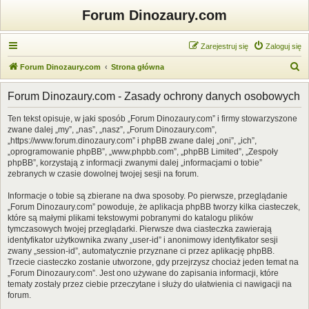
Forum Dinozaury.com
Zarejestruj się
Zaloguj się
S
Forum Dinozaury.com
Strona główna
z
Forum Dinozaury.com - Zasady ochrony danych osobowych
u
k
Ten tekst opisuje, w jaki sposób „Forum Dinozaury.com” i firmy stowarzyszone
zwane dalej „my”, „nas”, „nasz”, „Forum Dinozaury.com”,
a
„https://www.forum.dinozaury.com” i phpBB zwane dalej „oni”, „ich”,
j
„oprogramowanie phpBB”, „www.phpbb.com”, „phpBB Limited”, „Zespoły
phpBB”, korzystają z informacji zwanymi dalej „informacjami o tobie”
zebranych w czasie dowolnej twojej sesji na forum.
Informacje o tobie są zbierane na dwa sposoby. Po pierwsze, przeglądanie
„Forum Dinozaury.com” powoduje, że aplikacja phpBB tworzy kilka ciasteczek,
które są małymi plikami tekstowymi pobranymi do katalogu plików
tymczasowych twojej przeglądarki. Pierwsze dwa ciasteczka zawierają
identyfikator użytkownika zwany „user-id” i anonimowy identyfikator sesji
zwany „session-id”, automatycznie przyznane ci przez aplikację phpBB.
Trzecie ciasteczko zostanie utworzone, gdy przejrzysz chociaż jeden temat na
„Forum Dinozaury.com”. Jest ono używane do zapisania informacji, które
tematy zostały przez ciebie przeczytane i służy do ułatwienia ci nawigacji na
forum.