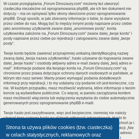
W czasie przeglądania „Forum Dinozaury.com” możemy też utworzyć
ciasteczka niezależne od oprogramowania phpBB, ale ich ten dokument nie
dotyczy – ma on opisywać tylko strony stworzone przez oprogramowanie
phpBB. Drugi sposób, w jaki zbieramy informacje o tobie, to dane wysyłane
przez ciebie do nas. Mogą być to między innymi posty napisane przez ciebie
jako anonimowy użytkownik zwane dalej „anonimowe posty”, konta
użytkownika założone na „Forum Dinozaury.com” zwane dalej „twoje konto” i
posty napisane przez ciebie po rejestracji i zalogowaniu zwane dalej „twoje
posty”.
Twoje konto będzie zawierać przynajmniej unikalną identyfikacyjną nazwę
zwaną dalej „twoja nazwa użytkownika”, hasło używane do logowania zwane
dalej „twoje hasło” i osobisty aktywny adres e-mail zwany dalej „twój adres e-
mail”. Informacje podane dla twojego konta na „Forum Dinozaury.com” są
chronione przez prawa dotyczące ochrony danych osobowych w państwie, w
którym stoi nasz serwer. Mamy prawo wymagać podania dodatkowych
informacji przy rejestracji, i to my ustalamy czy podanie ich jest konieczne, czy
nie. W każdym przypadku, masz możliwość wybrania, które informacje o twoim
koncie są wyświetlane publicznie. Co więcej, w panelu zarządzania kontem
masz możliwość włączenia lub wyłączenia wysyłania do ciebie automatycznie
generowanych przez oprogramowanie phpBB e-maili.
Twoje hasło jest zaszyfrowane, więc jest bezpieczne, niemniej nie należy
używać tego samego hasła na różnych witrynach internetowych. Hasło to
umożliwia dostęp do twojego konta na „Forum Dinozaury.com”, więc chroń je i
Strona ta używa plików cookies (tzw. ciasteczka)
w żadnym wypadku nie podawaj
nikomu
. Jeśli je zapomnisz, użyj funkcji „Nie
pamiętam hasła”. Witryna poprosi cię o podanie nazwy użytkownika i adresu
w celach statystycznych, reklamowych oraz
e-mail. Po podaniu tych danych zostanie wygenerowane nowe hasło i