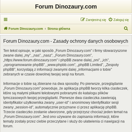
Forum Dinozaury.com
Zarejestruj się
Zaloguj się
S
Forum Dinozaury.com
Strona główna
z
Forum Dinozaury.com - Zasady ochrony danych osobowych
u
k
Ten tekst opisuje, w jaki sposób „Forum Dinozaury.com” i firmy stowarzyszone
zwane dalej „my”, „nas”, „nasz”, „Forum Dinozaury.com”,
a
„https://www.forum.dinozaury.com” i phpBB zwane dalej „oni”, „ich”,
j
„oprogramowanie phpBB”, „www.phpbb.com”, „phpBB Limited”, „Zespoły
phpBB”, korzystają z informacji zwanymi dalej „informacjami o tobie”
zebranych w czasie dowolnej twojej sesji na forum.
Informacje o tobie są zbierane na dwa sposoby. Po pierwsze, przeglądanie
„Forum Dinozaury.com” powoduje, że aplikacja phpBB tworzy kilka ciasteczek,
które są małymi plikami tekstowymi pobranymi do katalogu plików
tymczasowych twojej przeglądarki. Pierwsze dwa ciasteczka zawierają
identyfikator użytkownika zwany „user-id” i anonimowy identyfikator sesji
zwany „session-id”, automatycznie przyznane ci przez aplikację phpBB.
Trzecie ciasteczko zostanie utworzone, gdy przejrzysz chociaż jeden temat na
„Forum Dinozaury.com”. Jest ono używane do zapisania informacji, które
tematy zostały przez ciebie przeczytane i służy do ułatwienia ci nawigacji na
forum.