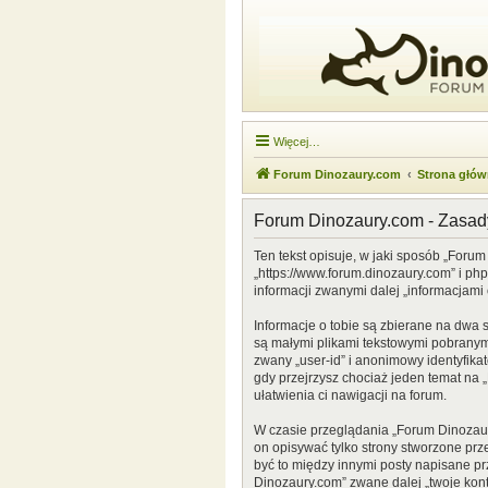
Więcej…
Forum Dinozaury.com
Strona głó
Forum Dinozaury.com - Zasa
Ten tekst opisuje, w jaki sposób „Forum
„https://www.forum.dinozaury.com” i ph
informacji zwanymi dalej „informacjami 
Informacje o tobie są zbierane na dwa 
są małymi plikami tekstowymi pobranymi
zwany „user-id” i anonimowy identyfikat
gdy przejrzysz chociaż jeden temat na „
ułatwienia ci nawigacji na forum.
W czasie przeglądania „Forum Dinozau
on opisywać tylko strony stworzone prz
być to między innymi posty napisane p
Dinozaury.com” zwane dalej „twoje konto