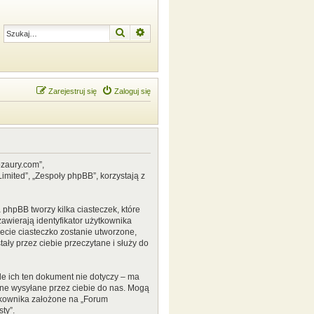
Szukaj
Wyszukiwanie zaawansowane
Zarejestruj się
Zaloguj się
ozaury.com”,
mited”, „Zespoły phpBB”, korzystają z
phpBB tworzy kilka ciasteczek, które
awierają identyfikator użytkownika
zecie ciasteczko zostanie utworzone,
ały przez ciebie przeczytane i służy do
e ich ten dokument nie dotyczy – ma
ane wysyłane przez ciebie do nas. Mogą
tkownika założone na „Forum
ty”.