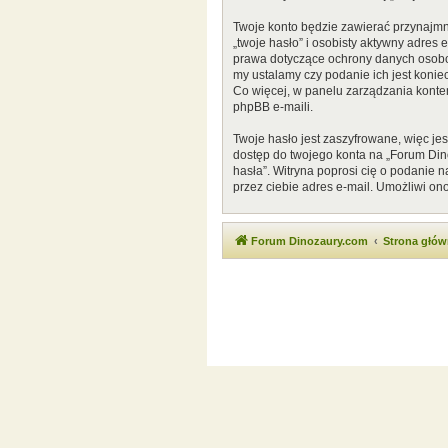
Twoje konto będzie zawierać przynajmn
„twoje hasło” i osobisty aktywny adres
prawa dotyczące ochrony danych osobow
my ustalamy czy podanie ich jest konie
Co więcej, w panelu zarządzania kont
phpBB e-maili.
Twoje hasło jest zaszyfrowane, więc je
dostęp do twojego konta na „Forum Di
hasła”. Witryna poprosi cię o podanie
przez ciebie adres e-mail. Umożliwi on
Forum Dinozaury.com
Strona głó