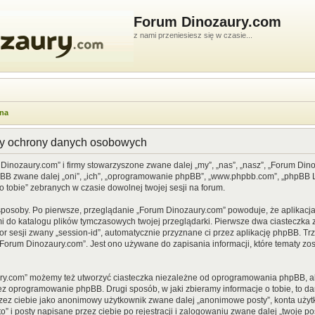
Forum Dinozaury.com
z nami przeniesiesz się w czasie...
wna
dy ochrony danych osobowych
 Dinozaury.com” i firmy stowarzyszone zwane dalej „my”, „nas”, „nasz”, „Forum Din
pBB zwane dalej „oni”, „ich”, „oprogramowanie phpBB”, „www.phpbb.com”, „phpBB Li
o tobie” zebranych w czasie dowolnej twojej sesji na forum.
sposoby. Po pierwsze, przeglądanie „Forum Dinozaury.com” powoduje, że aplikacja 
 do katalogu plików tymczasowych twojej przeglądarki. Pierwsze dwa ciasteczka z
or sesji zwany „session-id”, automatycznie przyznane ci przez aplikację phpBB. Tr
Forum Dinozaury.com”. Jest ono używane do zapisania informacji, które tematy zost
ry.com” możemy też utworzyć ciasteczka niezależne od oprogramowania phpBB, al
ez oprogramowanie phpBB. Drugi sposób, w jaki zbieramy informacje o tobie, to d
rzez ciebie jako anonimowy użytkownik zwane dalej „anonimowe posty”, konta uży
” i posty napisane przez ciebie po rejestracji i zalogowaniu zwane dalej „twoje pos