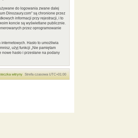
o używane do logowania zwane dalej
Forum Dinozaury.com” są chronione przez
ych informacji przy rejestracji, i to
woim koncie są wyświetlane publicznie.
 generowanych przez oprogramowanie
 internetowych. Hasło to umożliwia
pomnisz, użyj funkcji „Nie pamiętam
e nowe hasło i przesłane na podany
teczka witryny
Strefa czasowa
UTC+01:00