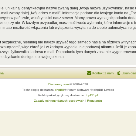
iej unikalną identyfikacyjną nazwę zwaną dalej „twoja nazwa użytkownika”, hasł
 e-mail zwany dalej „twój adres e-mail”. Informacje podane dla twojego konta na „
ych w państwie, w którym stoi nasz serwer. Mamy prawo wymagać podania dodatkow
czne, czy nie. W każdym przypadku, masz możliwość wybrania, które informacje o t
em masz możliwość włączenia lub wyłączenia wysyłania do ciebie automatycznie
st bezpieczne, niemniej nie należy używać tego samego hasła na różnych witrynach
nozaury.com”, więc chroń je i w żadnym wypadku nie podawaj
nikomu
. Jeśli je za
 nazwy użytkownika i adresu e-mail. Po podaniu tych danych zostanie wygenerowan
o odzyskanie dostępu do twojego konta.
wna
Kontakt z nami
Usuń cias
Dinozaury.com
© 2006-2020
Technologię dostarcza
phpBB
® Forum Software © phpBB Limited
Polski pakiet językowy dostarcza
phpBB.pl
Zasady ochrony danych osobowych
|
Regulamin