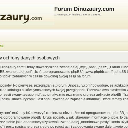
Forum Dinozaury.com
z nami przeniesiesz się w czasie...
wna
dy ochrony danych osobowych
 Dinozaury.com” i firmy stowarzyszone zwane dalej „my”, „nas”, „nasz”, „Forum Din
pBB zwane dalej „oni”, „ich”, „oprogramowanie phpBB”, „www.phpbb.com”, „phpBB Li
o tobie” zebranych w czasie dowolnej twojej sesji na forum.
sposoby. Po pierwsze, przeglądanie „Forum Dinozaury.com” powoduje, że aplikacja 
 do katalogu plików tymczasowych twojej przeglądarki. Pierwsze dwa ciasteczka z
or sesji zwany „session-id”, automatycznie przyznane ci przez aplikację phpBB. Tr
Forum Dinozaury.com”. Jest ono używane do zapisania informacji, które tematy zost
ry.com” możemy też utworzyć ciasteczka niezależne od oprogramowania phpBB, al
ez oprogramowanie phpBB. Drugi sposób, w jaki zbieramy informacje o tobie, to d
rzez ciebie jako anonimowy użytkownik zwane dalej „anonimowe posty”, konta uży
” i posty napisane przez ciebie po rejestracji i zalogowaniu zwane dalej „twoje pos