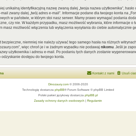
iej unikalną identyfikacyjną nazwę zwaną dalej „twoja nazwa użytkownika”, hasł
 e-mail zwany dalej „twój adres e-mail”. Informacje podane dla twojego konta na „
ych w państwie, w którym stoi nasz serwer. Mamy prawo wymagać podania dodatkow
czne, czy nie. W każdym przypadku, masz możliwość wybrania, które informacje o t
em masz możliwość włączenia lub wyłączenia wysyłania do ciebie automatycznie
st bezpieczne, niemniej nie należy używać tego samego hasła na różnych witrynach
nozaury.com”, więc chroń je i w żadnym wypadku nie podawaj
nikomu
. Jeśli je za
 nazwy użytkownika i adresu e-mail. Po podaniu tych danych zostanie wygenerowan
o odzyskanie dostępu do twojego konta.
wna
Kontakt z nami
Usuń cias
Dinozaury.com
© 2006-2020
Technologię dostarcza
phpBB
® Forum Software © phpBB Limited
Polski pakiet językowy dostarcza
phpBB.pl
Zasady ochrony danych osobowych
|
Regulamin