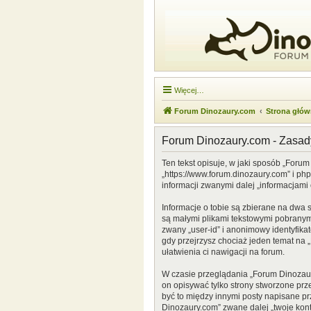
Więcej…
Forum Dinozaury.com
Strona głó
Forum Dinozaury.com - Zasa
Ten tekst opisuje, w jaki sposób „Forum
„https://www.forum.dinozaury.com” i ph
informacji zwanymi dalej „informacjami 
Informacje o tobie są zbierane na dwa 
są małymi plikami tekstowymi pobranymi
zwany „user-id” i anonimowy identyfikat
gdy przejrzysz chociaż jeden temat na „
ułatwienia ci nawigacji na forum.
W czasie przeglądania „Forum Dinozau
on opisywać tylko strony stworzone prz
być to między innymi posty napisane p
Dinozaury.com” zwane dalej „twoje konto