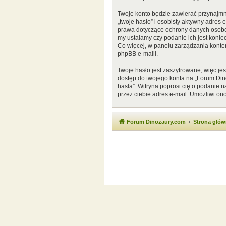
Twoje konto będzie zawierać przynajmn
„twoje hasło” i osobisty aktywny adres
prawa dotyczące ochrony danych osobow
my ustalamy czy podanie ich jest konie
Co więcej, w panelu zarządzania kont
phpBB e-maili.
Twoje hasło jest zaszyfrowane, więc je
dostęp do twojego konta na „Forum Di
hasła”. Witryna poprosi cię o podanie
przez ciebie adres e-mail. Umożliwi on
Forum Dinozaury.com
Strona głó