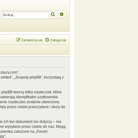
Szukaj
Wyszukiwanie zaawansowane
Zarejestruj się
Zaloguj się
ozaury.com”,
mited”, „Zespoły phpBB”, korzystają z
phpBB tworzy kilka ciasteczek, które
awierają identyfikator użytkownika
zecie ciasteczko zostanie utworzone,
ały przez ciebie przeczytane i służy do
e ich ten dokument nie dotyczy – ma
ane wysyłane przez ciebie do nas. Mogą
tkownika założone na „Forum
ty”.