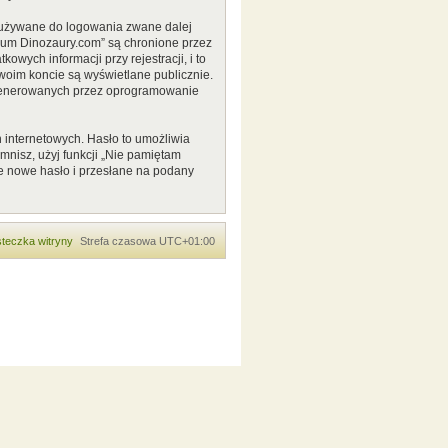
o używane do logowania zwane dalej
Forum Dinozaury.com” są chronione przez
ych informacji przy rejestracji, i to
woim koncie są wyświetlane publicznie.
 generowanych przez oprogramowanie
 internetowych. Hasło to umożliwia
pomnisz, użyj funkcji „Nie pamiętam
e nowe hasło i przesłane na podany
teczka witryny
Strefa czasowa
UTC+01:00