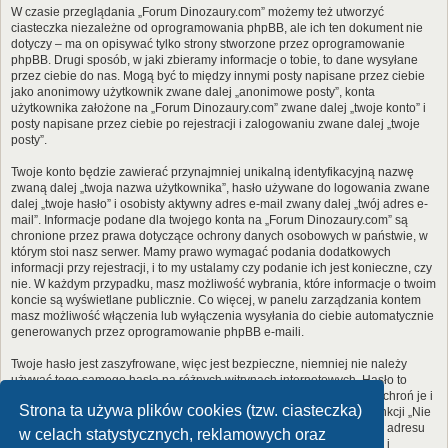
W czasie przeglądania „Forum Dinozaury.com” możemy też utworzyć
ciasteczka niezależne od oprogramowania phpBB, ale ich ten dokument nie
dotyczy – ma on opisywać tylko strony stworzone przez oprogramowanie
phpBB. Drugi sposób, w jaki zbieramy informacje o tobie, to dane wysyłane
przez ciebie do nas. Mogą być to między innymi posty napisane przez ciebie
jako anonimowy użytkownik zwane dalej „anonimowe posty”, konta
użytkownika założone na „Forum Dinozaury.com” zwane dalej „twoje konto” i
posty napisane przez ciebie po rejestracji i zalogowaniu zwane dalej „twoje
posty”.
Twoje konto będzie zawierać przynajmniej unikalną identyfikacyjną nazwę
zwaną dalej „twoja nazwa użytkownika”, hasło używane do logowania zwane
dalej „twoje hasło” i osobisty aktywny adres e-mail zwany dalej „twój adres e-
mail”. Informacje podane dla twojego konta na „Forum Dinozaury.com” są
chronione przez prawa dotyczące ochrony danych osobowych w państwie, w
którym stoi nasz serwer. Mamy prawo wymagać podania dodatkowych
informacji przy rejestracji, i to my ustalamy czy podanie ich jest konieczne, czy
nie. W każdym przypadku, masz możliwość wybrania, które informacje o twoim
koncie są wyświetlane publicznie. Co więcej, w panelu zarządzania kontem
masz możliwość włączenia lub wyłączenia wysyłania do ciebie automatycznie
generowanych przez oprogramowanie phpBB e-maili.
Twoje hasło jest zaszyfrowane, więc jest bezpieczne, niemniej nie należy
używać tego samego hasła na różnych witrynach internetowych. Hasło to
umożliwia dostęp do twojego konta na „Forum Dinozaury.com”, więc chroń je i
Strona ta używa plików cookies (tzw. ciasteczka)
w żadnym wypadku nie podawaj
nikomu
. Jeśli je zapomnisz, użyj funkcji „Nie
pamiętam hasła”. Witryna poprosi cię o podanie nazwy użytkownika i adresu
w celach statystycznych, reklamowych oraz
e-mail. Po podaniu tych danych zostanie wygenerowane nowe hasło i