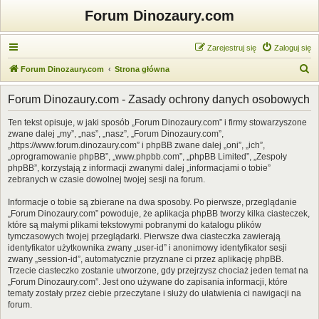
Forum Dinozaury.com
Zarejestruj się
Zaloguj się
S
Forum Dinozaury.com
Strona główna
z
Forum Dinozaury.com - Zasady ochrony danych osobowych
u
k
Ten tekst opisuje, w jaki sposób „Forum Dinozaury.com” i firmy stowarzyszone
zwane dalej „my”, „nas”, „nasz”, „Forum Dinozaury.com”,
a
„https://www.forum.dinozaury.com” i phpBB zwane dalej „oni”, „ich”,
j
„oprogramowanie phpBB”, „www.phpbb.com”, „phpBB Limited”, „Zespoły
phpBB”, korzystają z informacji zwanymi dalej „informacjami o tobie”
zebranych w czasie dowolnej twojej sesji na forum.
Informacje o tobie są zbierane na dwa sposoby. Po pierwsze, przeglądanie
„Forum Dinozaury.com” powoduje, że aplikacja phpBB tworzy kilka ciasteczek,
które są małymi plikami tekstowymi pobranymi do katalogu plików
tymczasowych twojej przeglądarki. Pierwsze dwa ciasteczka zawierają
identyfikator użytkownika zwany „user-id” i anonimowy identyfikator sesji
zwany „session-id”, automatycznie przyznane ci przez aplikację phpBB.
Trzecie ciasteczko zostanie utworzone, gdy przejrzysz chociaż jeden temat na
„Forum Dinozaury.com”. Jest ono używane do zapisania informacji, które
tematy zostały przez ciebie przeczytane i służy do ułatwienia ci nawigacji na
forum.