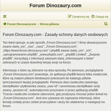
Forum Dinozaury.com
Zarejestruj się
Zaloguj się
S
Forum Dinozaury.com
Strona główna
z
Forum Dinozaury.com - Zasady ochrony danych osobowych
u
k
Ten tekst opisuje, w jaki sposób „Forum Dinozaury.com” i firmy stowarzyszone
zwane dalej „my”, „nas”, „nasz”, „Forum Dinozaury.com”,
a
„https://www.forum.dinozaury.com” i phpBB zwane dalej „oni”, „ich”,
j
„oprogramowanie phpBB”, „www.phpbb.com”, „phpBB Limited”, „Zespoły
phpBB”, korzystają z informacji zwanymi dalej „informacjami o tobie”
zebranych w czasie dowolnej twojej sesji na forum.
Informacje o tobie są zbierane na dwa sposoby. Po pierwsze, przeglądanie
„Forum Dinozaury.com” powoduje, że aplikacja phpBB tworzy kilka ciasteczek,
które są małymi plikami tekstowymi pobranymi do katalogu plików
tymczasowych twojej przeglądarki. Pierwsze dwa ciasteczka zawierają
identyfikator użytkownika zwany „user-id” i anonimowy identyfikator sesji
zwany „session-id”, automatycznie przyznane ci przez aplikację phpBB.
Trzecie ciasteczko zostanie utworzone, gdy przejrzysz chociaż jeden temat na
„Forum Dinozaury.com”. Jest ono używane do zapisania informacji, które
tematy zostały przez ciebie przeczytane i służy do ułatwienia ci nawigacji na
forum.