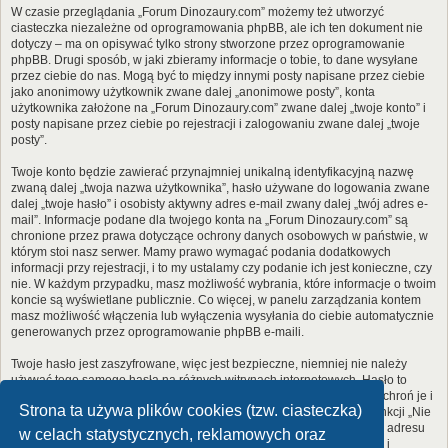
W czasie przeglądania „Forum Dinozaury.com” możemy też utworzyć
ciasteczka niezależne od oprogramowania phpBB, ale ich ten dokument nie
dotyczy – ma on opisywać tylko strony stworzone przez oprogramowanie
phpBB. Drugi sposób, w jaki zbieramy informacje o tobie, to dane wysyłane
przez ciebie do nas. Mogą być to między innymi posty napisane przez ciebie
jako anonimowy użytkownik zwane dalej „anonimowe posty”, konta
użytkownika założone na „Forum Dinozaury.com” zwane dalej „twoje konto” i
posty napisane przez ciebie po rejestracji i zalogowaniu zwane dalej „twoje
posty”.
Twoje konto będzie zawierać przynajmniej unikalną identyfikacyjną nazwę
zwaną dalej „twoja nazwa użytkownika”, hasło używane do logowania zwane
dalej „twoje hasło” i osobisty aktywny adres e-mail zwany dalej „twój adres e-
mail”. Informacje podane dla twojego konta na „Forum Dinozaury.com” są
chronione przez prawa dotyczące ochrony danych osobowych w państwie, w
którym stoi nasz serwer. Mamy prawo wymagać podania dodatkowych
informacji przy rejestracji, i to my ustalamy czy podanie ich jest konieczne, czy
nie. W każdym przypadku, masz możliwość wybrania, które informacje o twoim
koncie są wyświetlane publicznie. Co więcej, w panelu zarządzania kontem
masz możliwość włączenia lub wyłączenia wysyłania do ciebie automatycznie
generowanych przez oprogramowanie phpBB e-maili.
Twoje hasło jest zaszyfrowane, więc jest bezpieczne, niemniej nie należy
używać tego samego hasła na różnych witrynach internetowych. Hasło to
umożliwia dostęp do twojego konta na „Forum Dinozaury.com”, więc chroń je i
Strona ta używa plików cookies (tzw. ciasteczka)
w żadnym wypadku nie podawaj
nikomu
. Jeśli je zapomnisz, użyj funkcji „Nie
pamiętam hasła”. Witryna poprosi cię o podanie nazwy użytkownika i adresu
w celach statystycznych, reklamowych oraz
e-mail. Po podaniu tych danych zostanie wygenerowane nowe hasło i