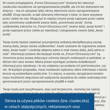
W czasie przeglądania „Forum Dinozaury.com” możemy też utworzyć
ciasteczka niezależne od oprogramowania phpBB, ale ich ten dokument nie
dotyczy – ma on opisywać tylko strony stworzone przez oprogramowanie
phpBB. Drugi sposób, w jaki zbieramy informacje o tobie, to dane wysyłane
przez ciebie do nas. Mogą być to między innymi posty napisane przez ciebie
jako anonimowy użytkownik zwane dalej „anonimowe posty”, konta
użytkownika założone na „Forum Dinozaury.com” zwane dalej „twoje konto” i
posty napisane przez ciebie po rejestracji i zalogowaniu zwane dalej „twoje
posty”.
Twoje konto będzie zawierać przynajmniej unikalną identyfikacyjną nazwę
zwaną dalej „twoja nazwa użytkownika”, hasło używane do logowania zwane
dalej „twoje hasło” i osobisty aktywny adres e-mail zwany dalej „twój adres e-
mail”. Informacje podane dla twojego konta na „Forum Dinozaury.com” są
chronione przez prawa dotyczące ochrony danych osobowych w państwie, w
którym stoi nasz serwer. Mamy prawo wymagać podania dodatkowych
informacji przy rejestracji, i to my ustalamy czy podanie ich jest konieczne, czy
nie. W każdym przypadku, masz możliwość wybrania, które informacje o twoim
koncie są wyświetlane publicznie. Co więcej, w panelu zarządzania kontem
masz możliwość włączenia lub wyłączenia wysyłania do ciebie automatycznie
generowanych przez oprogramowanie phpBB e-maili.
Twoje hasło jest zaszyfrowane, więc jest bezpieczne, niemniej nie należy
używać tego samego hasła na różnych witrynach internetowych. Hasło to
umożliwia dostęp do twojego konta na „Forum Dinozaury.com”, więc chroń je i
Strona ta używa plików cookies (tzw. ciasteczka)
w żadnym wypadku nie podawaj
nikomu
. Jeśli je zapomnisz, użyj funkcji „Nie
pamiętam hasła”. Witryna poprosi cię o podanie nazwy użytkownika i adresu
w celach statystycznych, reklamowych oraz
e-mail. Po podaniu tych danych zostanie wygenerowane nowe hasło i