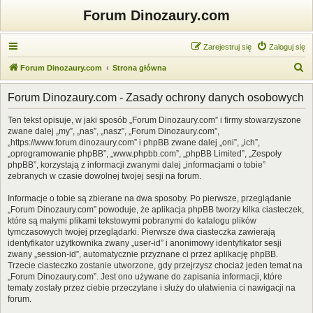
Forum Dinozaury.com
Zarejestruj się
Zaloguj się
S
Forum Dinozaury.com
Strona główna
z
Forum Dinozaury.com - Zasady ochrony danych osobowych
u
k
Ten tekst opisuje, w jaki sposób „Forum Dinozaury.com” i firmy stowarzyszone
zwane dalej „my”, „nas”, „nasz”, „Forum Dinozaury.com”,
a
„https://www.forum.dinozaury.com” i phpBB zwane dalej „oni”, „ich”,
j
„oprogramowanie phpBB”, „www.phpbb.com”, „phpBB Limited”, „Zespoły
phpBB”, korzystają z informacji zwanymi dalej „informacjami o tobie”
zebranych w czasie dowolnej twojej sesji na forum.
Informacje o tobie są zbierane na dwa sposoby. Po pierwsze, przeglądanie
„Forum Dinozaury.com” powoduje, że aplikacja phpBB tworzy kilka ciasteczek,
które są małymi plikami tekstowymi pobranymi do katalogu plików
tymczasowych twojej przeglądarki. Pierwsze dwa ciasteczka zawierają
identyfikator użytkownika zwany „user-id” i anonimowy identyfikator sesji
zwany „session-id”, automatycznie przyznane ci przez aplikację phpBB.
Trzecie ciasteczko zostanie utworzone, gdy przejrzysz chociaż jeden temat na
„Forum Dinozaury.com”. Jest ono używane do zapisania informacji, które
tematy zostały przez ciebie przeczytane i służy do ułatwienia ci nawigacji na
forum.