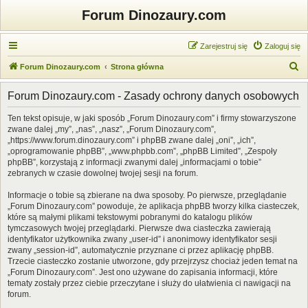
Forum Dinozaury.com
Zarejestruj się
Zaloguj się
S
Forum Dinozaury.com
Strona główna
z
Forum Dinozaury.com - Zasady ochrony danych osobowych
u
k
Ten tekst opisuje, w jaki sposób „Forum Dinozaury.com” i firmy stowarzyszone
zwane dalej „my”, „nas”, „nasz”, „Forum Dinozaury.com”,
a
„https://www.forum.dinozaury.com” i phpBB zwane dalej „oni”, „ich”,
j
„oprogramowanie phpBB”, „www.phpbb.com”, „phpBB Limited”, „Zespoły
phpBB”, korzystają z informacji zwanymi dalej „informacjami o tobie”
zebranych w czasie dowolnej twojej sesji na forum.
Informacje o tobie są zbierane na dwa sposoby. Po pierwsze, przeglądanie
„Forum Dinozaury.com” powoduje, że aplikacja phpBB tworzy kilka ciasteczek,
które są małymi plikami tekstowymi pobranymi do katalogu plików
tymczasowych twojej przeglądarki. Pierwsze dwa ciasteczka zawierają
identyfikator użytkownika zwany „user-id” i anonimowy identyfikator sesji
zwany „session-id”, automatycznie przyznane ci przez aplikację phpBB.
Trzecie ciasteczko zostanie utworzone, gdy przejrzysz chociaż jeden temat na
„Forum Dinozaury.com”. Jest ono używane do zapisania informacji, które
tematy zostały przez ciebie przeczytane i służy do ułatwienia ci nawigacji na
forum.