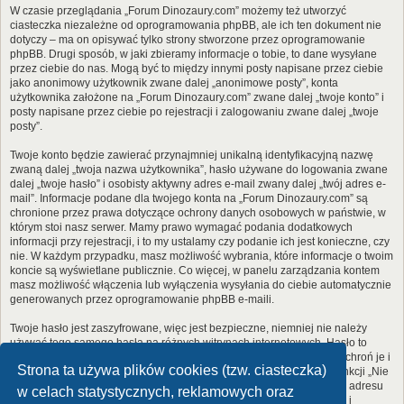
W czasie przeglądania „Forum Dinozaury.com” możemy też utworzyć
ciasteczka niezależne od oprogramowania phpBB, ale ich ten dokument nie
dotyczy – ma on opisywać tylko strony stworzone przez oprogramowanie
phpBB. Drugi sposób, w jaki zbieramy informacje o tobie, to dane wysyłane
przez ciebie do nas. Mogą być to między innymi posty napisane przez ciebie
jako anonimowy użytkownik zwane dalej „anonimowe posty”, konta
użytkownika założone na „Forum Dinozaury.com” zwane dalej „twoje konto” i
posty napisane przez ciebie po rejestracji i zalogowaniu zwane dalej „twoje
posty”.
Twoje konto będzie zawierać przynajmniej unikalną identyfikacyjną nazwę
zwaną dalej „twoja nazwa użytkownika”, hasło używane do logowania zwane
dalej „twoje hasło” i osobisty aktywny adres e-mail zwany dalej „twój adres e-
mail”. Informacje podane dla twojego konta na „Forum Dinozaury.com” są
chronione przez prawa dotyczące ochrony danych osobowych w państwie, w
którym stoi nasz serwer. Mamy prawo wymagać podania dodatkowych
informacji przy rejestracji, i to my ustalamy czy podanie ich jest konieczne, czy
nie. W każdym przypadku, masz możliwość wybrania, które informacje o twoim
koncie są wyświetlane publicznie. Co więcej, w panelu zarządzania kontem
masz możliwość włączenia lub wyłączenia wysyłania do ciebie automatycznie
generowanych przez oprogramowanie phpBB e-maili.
Twoje hasło jest zaszyfrowane, więc jest bezpieczne, niemniej nie należy
używać tego samego hasła na różnych witrynach internetowych. Hasło to
umożliwia dostęp do twojego konta na „Forum Dinozaury.com”, więc chroń je i
Strona ta używa plików cookies (tzw. ciasteczka)
w żadnym wypadku nie podawaj
nikomu
. Jeśli je zapomnisz, użyj funkcji „Nie
pamiętam hasła”. Witryna poprosi cię o podanie nazwy użytkownika i adresu
w celach statystycznych, reklamowych oraz
e-mail. Po podaniu tych danych zostanie wygenerowane nowe hasło i