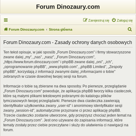
Forum Dinozaury.com
Zarejestruj się
Zaloguj się
S
Forum Dinozaury.com
Strona główna
z
Forum Dinozaury.com - Zasady ochrony danych osobowych
u
k
Ten tekst opisuje, w jaki sposób „Forum Dinozaury.com” i firmy stowarzyszone
zwane dalej „my”, „nas”, „nasz”, „Forum Dinozaury.com”,
a
„https://www.forum.dinozaury.com” i phpBB zwane dalej „oni”, „ich”,
j
„oprogramowanie phpBB”, „www.phpbb.com”, „phpBB Limited”, „Zespoły
phpBB”, korzystają z informacji zwanymi dalej „informacjami o tobie”
zebranych w czasie dowolnej twojej sesji na forum.
Informacje o tobie są zbierane na dwa sposoby. Po pierwsze, przeglądanie
„Forum Dinozaury.com” powoduje, że aplikacja phpBB tworzy kilka ciasteczek,
które są małymi plikami tekstowymi pobranymi do katalogu plików
tymczasowych twojej przeglądarki. Pierwsze dwa ciasteczka zawierają
identyfikator użytkownika zwany „user-id” i anonimowy identyfikator sesji
zwany „session-id”, automatycznie przyznane ci przez aplikację phpBB.
Trzecie ciasteczko zostanie utworzone, gdy przejrzysz chociaż jeden temat na
„Forum Dinozaury.com”. Jest ono używane do zapisania informacji, które
tematy zostały przez ciebie przeczytane i służy do ułatwienia ci nawigacji na
forum.