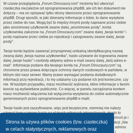
W czasie przeglądania „Forum Dinozaury.com” możemy też utworzyć
ciasteczka niezależne od oprogramowania phpBB, ale ich ten dokument nie
dotyczy – ma on opisywać tylko strony stworzone przez oprogramowanie
phpBB. Drugi sposób, w jaki zbieramy informacje o tobie, to dane wysyłane
przez ciebie do nas. Mogą być to między innymi posty napisane przez ciebie
jako anonimowy użytkownik zwane dalej „anonimowe posty”, konta
użytkownika założone na „Forum Dinozaury.com” zwane dalej „twoje konto” i
posty napisane przez ciebie po rejestracji i zalogowaniu zwane dalej „twoje
posty”.
Twoje konto będzie zawierać przynajmniej unikalną identyfikacyjną nazwę
zwaną dalej „twoja nazwa użytkownika”, hasło używane do logowania zwane
dalej „twoje hasło” i osobisty aktywny adres e-mail zwany dalej „twój adres e-
mail”. Informacje podane dla twojego konta na „Forum Dinozaury.com” są
chronione przez prawa dotyczące ochrony danych osobowych w państwie, w
którym stoi nasz serwer. Mamy prawo wymagać podania dodatkowych
informacji przy rejestracji, i to my ustalamy czy podanie ich jest konieczne, czy
nie. W każdym przypadku, masz możliwość wybrania, które informacje o twoim
koncie są wyświetlane publicznie. Co więcej, w panelu zarządzania kontem
masz możliwość włączenia lub wyłączenia wysyłania do ciebie automatycznie
generowanych przez oprogramowanie phpBB e-maili.
Twoje hasło jest zaszyfrowane, więc jest bezpieczne, niemniej nie należy
używać tego samego hasła na różnych witrynach internetowych. Hasło to
umożliwia dostęp do twojego konta na „Forum Dinozaury.com”, więc chroń je i
Strona ta używa plików cookies (tzw. ciasteczka)
w żadnym wypadku nie podawaj
nikomu
. Jeśli je zapomnisz, użyj funkcji „Nie
pamiętam hasła”. Witryna poprosi cię o podanie nazwy użytkownika i adresu
w celach statystycznych, reklamowych oraz
e-mail. Po podaniu tych danych zostanie wygenerowane nowe hasło i