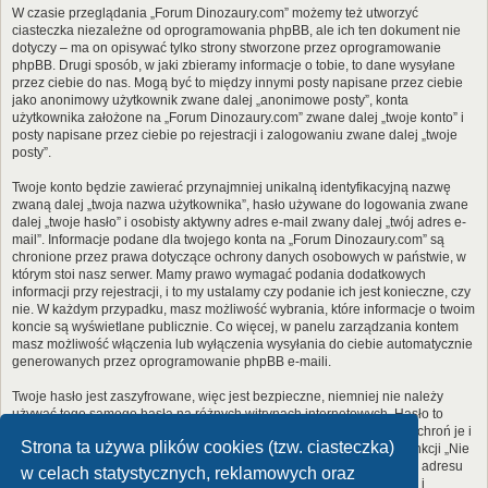
W czasie przeglądania „Forum Dinozaury.com” możemy też utworzyć
ciasteczka niezależne od oprogramowania phpBB, ale ich ten dokument nie
dotyczy – ma on opisywać tylko strony stworzone przez oprogramowanie
phpBB. Drugi sposób, w jaki zbieramy informacje o tobie, to dane wysyłane
przez ciebie do nas. Mogą być to między innymi posty napisane przez ciebie
jako anonimowy użytkownik zwane dalej „anonimowe posty”, konta
użytkownika założone na „Forum Dinozaury.com” zwane dalej „twoje konto” i
posty napisane przez ciebie po rejestracji i zalogowaniu zwane dalej „twoje
posty”.
Twoje konto będzie zawierać przynajmniej unikalną identyfikacyjną nazwę
zwaną dalej „twoja nazwa użytkownika”, hasło używane do logowania zwane
dalej „twoje hasło” i osobisty aktywny adres e-mail zwany dalej „twój adres e-
mail”. Informacje podane dla twojego konta na „Forum Dinozaury.com” są
chronione przez prawa dotyczące ochrony danych osobowych w państwie, w
którym stoi nasz serwer. Mamy prawo wymagać podania dodatkowych
informacji przy rejestracji, i to my ustalamy czy podanie ich jest konieczne, czy
nie. W każdym przypadku, masz możliwość wybrania, które informacje o twoim
koncie są wyświetlane publicznie. Co więcej, w panelu zarządzania kontem
masz możliwość włączenia lub wyłączenia wysyłania do ciebie automatycznie
generowanych przez oprogramowanie phpBB e-maili.
Twoje hasło jest zaszyfrowane, więc jest bezpieczne, niemniej nie należy
używać tego samego hasła na różnych witrynach internetowych. Hasło to
umożliwia dostęp do twojego konta na „Forum Dinozaury.com”, więc chroń je i
Strona ta używa plików cookies (tzw. ciasteczka)
w żadnym wypadku nie podawaj
nikomu
. Jeśli je zapomnisz, użyj funkcji „Nie
pamiętam hasła”. Witryna poprosi cię o podanie nazwy użytkownika i adresu
w celach statystycznych, reklamowych oraz
e-mail. Po podaniu tych danych zostanie wygenerowane nowe hasło i