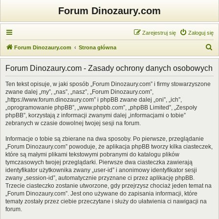
Forum Dinozaury.com
Zarejestruj się
Zaloguj się
S
Forum Dinozaury.com
Strona główna
z
Forum Dinozaury.com - Zasady ochrony danych osobowych
u
k
Ten tekst opisuje, w jaki sposób „Forum Dinozaury.com” i firmy stowarzyszone
zwane dalej „my”, „nas”, „nasz”, „Forum Dinozaury.com”,
a
„https://www.forum.dinozaury.com” i phpBB zwane dalej „oni”, „ich”,
j
„oprogramowanie phpBB”, „www.phpbb.com”, „phpBB Limited”, „Zespoły
phpBB”, korzystają z informacji zwanymi dalej „informacjami o tobie”
zebranych w czasie dowolnej twojej sesji na forum.
Informacje o tobie są zbierane na dwa sposoby. Po pierwsze, przeglądanie
„Forum Dinozaury.com” powoduje, że aplikacja phpBB tworzy kilka ciasteczek,
które są małymi plikami tekstowymi pobranymi do katalogu plików
tymczasowych twojej przeglądarki. Pierwsze dwa ciasteczka zawierają
identyfikator użytkownika zwany „user-id” i anonimowy identyfikator sesji
zwany „session-id”, automatycznie przyznane ci przez aplikację phpBB.
Trzecie ciasteczko zostanie utworzone, gdy przejrzysz chociaż jeden temat na
„Forum Dinozaury.com”. Jest ono używane do zapisania informacji, które
tematy zostały przez ciebie przeczytane i służy do ułatwienia ci nawigacji na
forum.