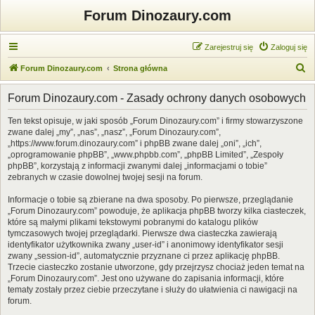
Forum Dinozaury.com
Zarejestruj się
Zaloguj się
S
Forum Dinozaury.com
Strona główna
z
Forum Dinozaury.com - Zasady ochrony danych osobowych
u
k
Ten tekst opisuje, w jaki sposób „Forum Dinozaury.com” i firmy stowarzyszone
zwane dalej „my”, „nas”, „nasz”, „Forum Dinozaury.com”,
a
„https://www.forum.dinozaury.com” i phpBB zwane dalej „oni”, „ich”,
j
„oprogramowanie phpBB”, „www.phpbb.com”, „phpBB Limited”, „Zespoły
phpBB”, korzystają z informacji zwanymi dalej „informacjami o tobie”
zebranych w czasie dowolnej twojej sesji na forum.
Informacje o tobie są zbierane na dwa sposoby. Po pierwsze, przeglądanie
„Forum Dinozaury.com” powoduje, że aplikacja phpBB tworzy kilka ciasteczek,
które są małymi plikami tekstowymi pobranymi do katalogu plików
tymczasowych twojej przeglądarki. Pierwsze dwa ciasteczka zawierają
identyfikator użytkownika zwany „user-id” i anonimowy identyfikator sesji
zwany „session-id”, automatycznie przyznane ci przez aplikację phpBB.
Trzecie ciasteczko zostanie utworzone, gdy przejrzysz chociaż jeden temat na
„Forum Dinozaury.com”. Jest ono używane do zapisania informacji, które
tematy zostały przez ciebie przeczytane i służy do ułatwienia ci nawigacji na
forum.