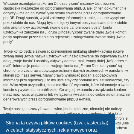
W czasie przeglądania „Forum Dinozaury.com” możemy też utworzyć
ciasteczka niezależne od oprogramowania phpBB, ale ich ten dokument nie
dotyczy – ma on opisywać tylko strony stworzone przez oprogramowanie
phpBB. Drugi sposób, w jaki zbieramy informacje o tobie, to dane wysyłane
przez ciebie do nas. Mogą być to między innymi posty napisane przez ciebie
jako anonimowy użytkownik zwane dalej „anonimowe posty”, konta
użytkownika założone na „Forum Dinozaury.com” zwane dalej „twoje konto” i
posty napisane przez ciebie po rejestracji i zalogowaniu zwane dalej „twoje
posty”.
Twoje konto będzie zawierać przynajmniej unikalną identyfikacyjną nazwę
zwaną dalej „twoja nazwa użytkownika”, hasło używane do logowania zwane
dalej „twoje hasło” i osobisty aktywny adres e-mail zwany dalej „twój adres e-
mail”. Informacje podane dla twojego konta na „Forum Dinozaury.com” są
chronione przez prawa dotyczące ochrony danych osobowych w państwie, w
którym stoi nasz serwer. Mamy prawo wymagać podania dodatkowych
informacji przy rejestracji, i to my ustalamy czy podanie ich jest konieczne, czy
nie. W każdym przypadku, masz możliwość wybrania, które informacje o twoim
koncie są wyświetlane publicznie. Co więcej, w panelu zarządzania kontem
masz możliwość włączenia lub wyłączenia wysyłania do ciebie automatycznie
generowanych przez oprogramowanie phpBB e-maili.
Twoje hasło jest zaszyfrowane, więc jest bezpieczne, niemniej nie należy
używać tego samego hasła na różnych witrynach internetowych. Hasło to
umożliwia dostęp do twojego konta na „Forum Dinozaury.com”, więc chroń je i
Strona ta używa plików cookies (tzw. ciasteczka)
w żadnym wypadku nie podawaj
nikomu
. Jeśli je zapomnisz, użyj funkcji „Nie
pamiętam hasła”. Witryna poprosi cię o podanie nazwy użytkownika i adresu
w celach statystycznych, reklamowych oraz
e-mail. Po podaniu tych danych zostanie wygenerowane nowe hasło i