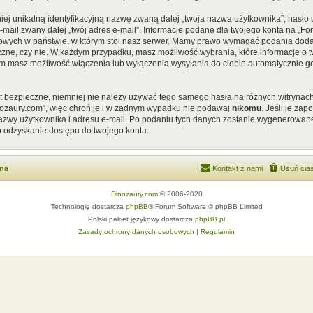
iej unikalną identyfikacyjną nazwę zwaną dalej „twoja nazwa użytkownika”, hasł
 e-mail zwany dalej „twój adres e-mail”. Informacje podane dla twojego konta na „
ych w państwie, w którym stoi nasz serwer. Mamy prawo wymagać podania dodatkow
czne, czy nie. W każdym przypadku, masz możliwość wybrania, które informacje o t
em masz możliwość włączenia lub wyłączenia wysyłania do ciebie automatycznie
st bezpieczne, niemniej nie należy używać tego samego hasła na różnych witrynach
nozaury.com”, więc chroń je i w żadnym wypadku nie podawaj
nikomu
. Jeśli je za
 nazwy użytkownika i adresu e-mail. Po podaniu tych danych zostanie wygenerowan
o odzyskanie dostępu do twojego konta.
wna
Kontakt z nami
Usuń cias
Dinozaury.com
© 2006-2020
Technologię dostarcza
phpBB
® Forum Software © phpBB Limited
Polski pakiet językowy dostarcza
phpBB.pl
Zasady ochrony danych osobowych
|
Regulamin