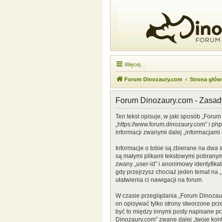
Więcej…
Forum Dinozaury.com
Strona głó
Forum Dinozaury.com - Zasa
Ten tekst opisuje, w jaki sposób „Forum
„https://www.forum.dinozaury.com” i ph
informacji zwanymi dalej „informacjami 
Informacje o tobie są zbierane na dwa 
są małymi plikami tekstowymi pobranymi
zwany „user-id” i anonimowy identyfikat
gdy przejrzysz chociaż jeden temat na „
ułatwienia ci nawigacji na forum.
W czasie przeglądania „Forum Dinozau
on opisywać tylko strony stworzone prz
być to między innymi posty napisane p
Dinozaury.com” zwane dalej „twoje konto