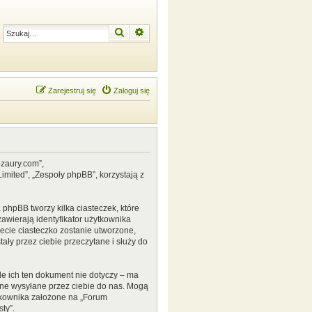
Szukaj
Wyszukiwanie zaawansowane
Zarejestruj się
Zaloguj się
ozaury.com”,
mited”, „Zespoły phpBB”, korzystają z
phpBB tworzy kilka ciasteczek, które
awierają identyfikator użytkownika
zecie ciasteczko zostanie utworzone,
ały przez ciebie przeczytane i służy do
e ich ten dokument nie dotyczy – ma
ane wysyłane przez ciebie do nas. Mogą
tkownika założone na „Forum
ty”.