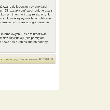
o używane do logowania zwane dalej
Forum Dinozaury.com” są chronione przez
ych informacji przy rejestracji, i to
woim koncie są wyświetlane publicznie.
 generowanych przez oprogramowanie
 internetowych. Hasło to umożliwia
pomnisz, użyj funkcji „Nie pamiętam
e nowe hasło i przesłane na podany
teczka witryny
Strefa czasowa
UTC+01:00