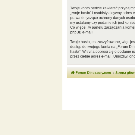
Twoje konto będzie zawierać przynajmn
„twoje hasło” i osobisty aktywny adres
prawa dotyczące ochrony danych osobow
my ustalamy czy podanie ich jest konie
Co więcej, w panelu zarządzania kont
phpBB e-maili.
Twoje hasło jest zaszyfrowane, więc je
dostęp do twojego konta na „Forum Di
hasła”. Witryna poprosi cię o podanie
przez ciebie adres e-mail. Umożliwi on
Forum Dinozaury.com
Strona głó