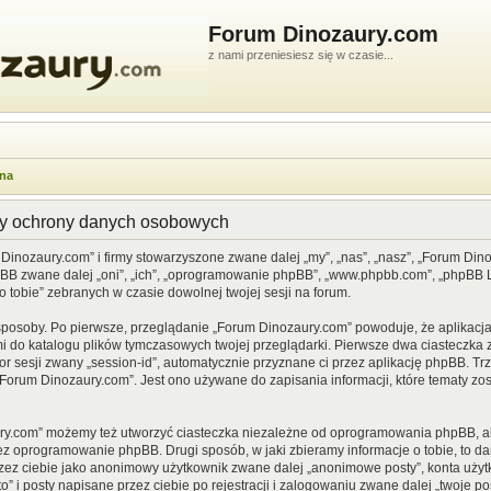
Forum Dinozaury.com
z nami przeniesiesz się w czasie...
wna
dy ochrony danych osobowych
 Dinozaury.com” i firmy stowarzyszone zwane dalej „my”, „nas”, „nasz”, „Forum Din
pBB zwane dalej „oni”, „ich”, „oprogramowanie phpBB”, „www.phpbb.com”, „phpBB Li
o tobie” zebranych w czasie dowolnej twojej sesji na forum.
sposoby. Po pierwsze, przeglądanie „Forum Dinozaury.com” powoduje, że aplikacja 
 do katalogu plików tymczasowych twojej przeglądarki. Pierwsze dwa ciasteczka z
or sesji zwany „session-id”, automatycznie przyznane ci przez aplikację phpBB. Tr
Forum Dinozaury.com”. Jest ono używane do zapisania informacji, które tematy zost
ry.com” możemy też utworzyć ciasteczka niezależne od oprogramowania phpBB, al
ez oprogramowanie phpBB. Drugi sposób, w jaki zbieramy informacje o tobie, to d
rzez ciebie jako anonimowy użytkownik zwane dalej „anonimowe posty”, konta uży
” i posty napisane przez ciebie po rejestracji i zalogowaniu zwane dalej „twoje pos