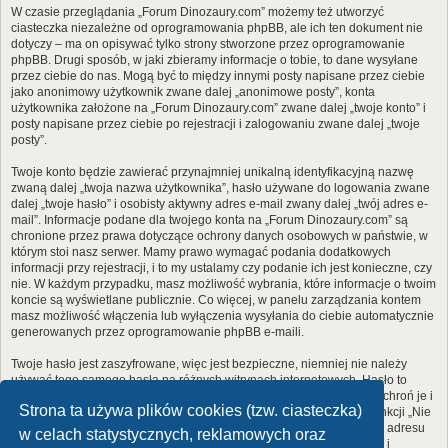
W czasie przeglądania „Forum Dinozaury.com” możemy też utworzyć
ciasteczka niezależne od oprogramowania phpBB, ale ich ten dokument nie
dotyczy – ma on opisywać tylko strony stworzone przez oprogramowanie
phpBB. Drugi sposób, w jaki zbieramy informacje o tobie, to dane wysyłane
przez ciebie do nas. Mogą być to między innymi posty napisane przez ciebie
jako anonimowy użytkownik zwane dalej „anonimowe posty”, konta
użytkownika założone na „Forum Dinozaury.com” zwane dalej „twoje konto” i
posty napisane przez ciebie po rejestracji i zalogowaniu zwane dalej „twoje
posty”.
Twoje konto będzie zawierać przynajmniej unikalną identyfikacyjną nazwę
zwaną dalej „twoja nazwa użytkownika”, hasło używane do logowania zwane
dalej „twoje hasło” i osobisty aktywny adres e-mail zwany dalej „twój adres e-
mail”. Informacje podane dla twojego konta na „Forum Dinozaury.com” są
chronione przez prawa dotyczące ochrony danych osobowych w państwie, w
którym stoi nasz serwer. Mamy prawo wymagać podania dodatkowych
informacji przy rejestracji, i to my ustalamy czy podanie ich jest konieczne, czy
nie. W każdym przypadku, masz możliwość wybrania, które informacje o twoim
koncie są wyświetlane publicznie. Co więcej, w panelu zarządzania kontem
masz możliwość włączenia lub wyłączenia wysyłania do ciebie automatycznie
generowanych przez oprogramowanie phpBB e-maili.
Twoje hasło jest zaszyfrowane, więc jest bezpieczne, niemniej nie należy
używać tego samego hasła na różnych witrynach internetowych. Hasło to
umożliwia dostęp do twojego konta na „Forum Dinozaury.com”, więc chroń je i
Strona ta używa plików cookies (tzw. ciasteczka)
w żadnym wypadku nie podawaj
nikomu
. Jeśli je zapomnisz, użyj funkcji „Nie
pamiętam hasła”. Witryna poprosi cię o podanie nazwy użytkownika i adresu
w celach statystycznych, reklamowych oraz
e-mail. Po podaniu tych danych zostanie wygenerowane nowe hasło i