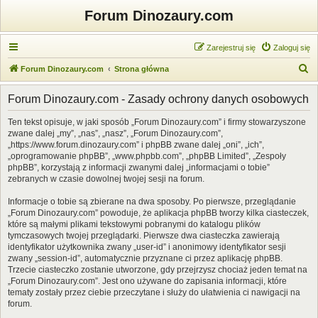
Forum Dinozaury.com
Zarejestruj się
Zaloguj się
S
Forum Dinozaury.com
Strona główna
z
Forum Dinozaury.com - Zasady ochrony danych osobowych
u
k
Ten tekst opisuje, w jaki sposób „Forum Dinozaury.com” i firmy stowarzyszone
zwane dalej „my”, „nas”, „nasz”, „Forum Dinozaury.com”,
a
„https://www.forum.dinozaury.com” i phpBB zwane dalej „oni”, „ich”,
j
„oprogramowanie phpBB”, „www.phpbb.com”, „phpBB Limited”, „Zespoły
phpBB”, korzystają z informacji zwanymi dalej „informacjami o tobie”
zebranych w czasie dowolnej twojej sesji na forum.
Informacje o tobie są zbierane na dwa sposoby. Po pierwsze, przeglądanie
„Forum Dinozaury.com” powoduje, że aplikacja phpBB tworzy kilka ciasteczek,
które są małymi plikami tekstowymi pobranymi do katalogu plików
tymczasowych twojej przeglądarki. Pierwsze dwa ciasteczka zawierają
identyfikator użytkownika zwany „user-id” i anonimowy identyfikator sesji
zwany „session-id”, automatycznie przyznane ci przez aplikację phpBB.
Trzecie ciasteczko zostanie utworzone, gdy przejrzysz chociaż jeden temat na
„Forum Dinozaury.com”. Jest ono używane do zapisania informacji, które
tematy zostały przez ciebie przeczytane i służy do ułatwienia ci nawigacji na
forum.