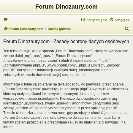
Forum Dinozaury.com
Zarejestruj się
Zaloguj się
S
Forum Dinozaury.com
Strona główna
z
Forum Dinozaury.com - Zasady ochrony danych osobowych
u
k
Ten tekst opisuje, w jaki sposób „Forum Dinozaury.com” i firmy stowarzyszone
zwane dalej „my”, „nas”, „nasz”, „Forum Dinozaury.com”,
a
„https://www.forum.dinozaury.com” i phpBB zwane dalej „oni”, „ich”,
j
„oprogramowanie phpBB”, „www.phpbb.com”, „phpBB Limited”, „Zespoły
phpBB”, korzystają z informacji zwanymi dalej „informacjami o tobie”
zebranych w czasie dowolnej twojej sesji na forum.
Informacje o tobie są zbierane na dwa sposoby. Po pierwsze, przeglądanie
„Forum Dinozaury.com” powoduje, że aplikacja phpBB tworzy kilka ciasteczek,
które są małymi plikami tekstowymi pobranymi do katalogu plików
tymczasowych twojej przeglądarki. Pierwsze dwa ciasteczka zawierają
identyfikator użytkownika zwany „user-id” i anonimowy identyfikator sesji
zwany „session-id”, automatycznie przyznane ci przez aplikację phpBB.
Trzecie ciasteczko zostanie utworzone, gdy przejrzysz chociaż jeden temat na
„Forum Dinozaury.com”. Jest ono używane do zapisania informacji, które
tematy zostały przez ciebie przeczytane i służy do ułatwienia ci nawigacji na
forum.