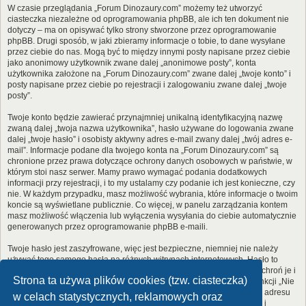
W czasie przeglądania „Forum Dinozaury.com” możemy też utworzyć
ciasteczka niezależne od oprogramowania phpBB, ale ich ten dokument nie
dotyczy – ma on opisywać tylko strony stworzone przez oprogramowanie
phpBB. Drugi sposób, w jaki zbieramy informacje o tobie, to dane wysyłane
przez ciebie do nas. Mogą być to między innymi posty napisane przez ciebie
jako anonimowy użytkownik zwane dalej „anonimowe posty”, konta
użytkownika założone na „Forum Dinozaury.com” zwane dalej „twoje konto” i
posty napisane przez ciebie po rejestracji i zalogowaniu zwane dalej „twoje
posty”.
Twoje konto będzie zawierać przynajmniej unikalną identyfikacyjną nazwę
zwaną dalej „twoja nazwa użytkownika”, hasło używane do logowania zwane
dalej „twoje hasło” i osobisty aktywny adres e-mail zwany dalej „twój adres e-
mail”. Informacje podane dla twojego konta na „Forum Dinozaury.com” są
chronione przez prawa dotyczące ochrony danych osobowych w państwie, w
którym stoi nasz serwer. Mamy prawo wymagać podania dodatkowych
informacji przy rejestracji, i to my ustalamy czy podanie ich jest konieczne, czy
nie. W każdym przypadku, masz możliwość wybrania, które informacje o twoim
koncie są wyświetlane publicznie. Co więcej, w panelu zarządzania kontem
masz możliwość włączenia lub wyłączenia wysyłania do ciebie automatycznie
generowanych przez oprogramowanie phpBB e-maili.
Twoje hasło jest zaszyfrowane, więc jest bezpieczne, niemniej nie należy
używać tego samego hasła na różnych witrynach internetowych. Hasło to
umożliwia dostęp do twojego konta na „Forum Dinozaury.com”, więc chroń je i
Strona ta używa plików cookies (tzw. ciasteczka)
w żadnym wypadku nie podawaj
nikomu
. Jeśli je zapomnisz, użyj funkcji „Nie
pamiętam hasła”. Witryna poprosi cię o podanie nazwy użytkownika i adresu
w celach statystycznych, reklamowych oraz
e-mail. Po podaniu tych danych zostanie wygenerowane nowe hasło i