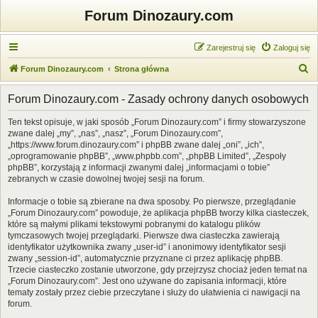
Forum Dinozaury.com
Zarejestruj się
Zaloguj się
S
Forum Dinozaury.com
Strona główna
z
Forum Dinozaury.com - Zasady ochrony danych osobowych
u
k
Ten tekst opisuje, w jaki sposób „Forum Dinozaury.com” i firmy stowarzyszone
zwane dalej „my”, „nas”, „nasz”, „Forum Dinozaury.com”,
a
„https://www.forum.dinozaury.com” i phpBB zwane dalej „oni”, „ich”,
j
„oprogramowanie phpBB”, „www.phpbb.com”, „phpBB Limited”, „Zespoły
phpBB”, korzystają z informacji zwanymi dalej „informacjami o tobie”
zebranych w czasie dowolnej twojej sesji na forum.
Informacje o tobie są zbierane na dwa sposoby. Po pierwsze, przeglądanie
„Forum Dinozaury.com” powoduje, że aplikacja phpBB tworzy kilka ciasteczek,
które są małymi plikami tekstowymi pobranymi do katalogu plików
tymczasowych twojej przeglądarki. Pierwsze dwa ciasteczka zawierają
identyfikator użytkownika zwany „user-id” i anonimowy identyfikator sesji
zwany „session-id”, automatycznie przyznane ci przez aplikację phpBB.
Trzecie ciasteczko zostanie utworzone, gdy przejrzysz chociaż jeden temat na
„Forum Dinozaury.com”. Jest ono używane do zapisania informacji, które
tematy zostały przez ciebie przeczytane i służy do ułatwienia ci nawigacji na
forum.