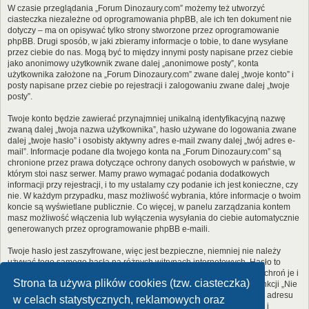
W czasie przeglądania „Forum Dinozaury.com” możemy też utworzyć
ciasteczka niezależne od oprogramowania phpBB, ale ich ten dokument nie
dotyczy – ma on opisywać tylko strony stworzone przez oprogramowanie
phpBB. Drugi sposób, w jaki zbieramy informacje o tobie, to dane wysyłane
przez ciebie do nas. Mogą być to między innymi posty napisane przez ciebie
jako anonimowy użytkownik zwane dalej „anonimowe posty”, konta
użytkownika założone na „Forum Dinozaury.com” zwane dalej „twoje konto” i
posty napisane przez ciebie po rejestracji i zalogowaniu zwane dalej „twoje
posty”.
Twoje konto będzie zawierać przynajmniej unikalną identyfikacyjną nazwę
zwaną dalej „twoja nazwa użytkownika”, hasło używane do logowania zwane
dalej „twoje hasło” i osobisty aktywny adres e-mail zwany dalej „twój adres e-
mail”. Informacje podane dla twojego konta na „Forum Dinozaury.com” są
chronione przez prawa dotyczące ochrony danych osobowych w państwie, w
którym stoi nasz serwer. Mamy prawo wymagać podania dodatkowych
informacji przy rejestracji, i to my ustalamy czy podanie ich jest konieczne, czy
nie. W każdym przypadku, masz możliwość wybrania, które informacje o twoim
koncie są wyświetlane publicznie. Co więcej, w panelu zarządzania kontem
masz możliwość włączenia lub wyłączenia wysyłania do ciebie automatycznie
generowanych przez oprogramowanie phpBB e-maili.
Twoje hasło jest zaszyfrowane, więc jest bezpieczne, niemniej nie należy
używać tego samego hasła na różnych witrynach internetowych. Hasło to
umożliwia dostęp do twojego konta na „Forum Dinozaury.com”, więc chroń je i
Strona ta używa plików cookies (tzw. ciasteczka)
w żadnym wypadku nie podawaj
nikomu
. Jeśli je zapomnisz, użyj funkcji „Nie
pamiętam hasła”. Witryna poprosi cię o podanie nazwy użytkownika i adresu
w celach statystycznych, reklamowych oraz
e-mail. Po podaniu tych danych zostanie wygenerowane nowe hasło i