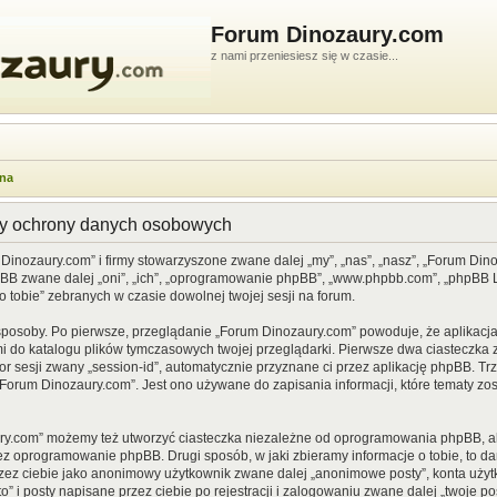
Forum Dinozaury.com
z nami przeniesiesz się w czasie...
wna
dy ochrony danych osobowych
 Dinozaury.com” i firmy stowarzyszone zwane dalej „my”, „nas”, „nasz”, „Forum Din
pBB zwane dalej „oni”, „ich”, „oprogramowanie phpBB”, „www.phpbb.com”, „phpBB Li
o tobie” zebranych w czasie dowolnej twojej sesji na forum.
sposoby. Po pierwsze, przeglądanie „Forum Dinozaury.com” powoduje, że aplikacja 
 do katalogu plików tymczasowych twojej przeglądarki. Pierwsze dwa ciasteczka z
or sesji zwany „session-id”, automatycznie przyznane ci przez aplikację phpBB. Tr
Forum Dinozaury.com”. Jest ono używane do zapisania informacji, które tematy zost
ry.com” możemy też utworzyć ciasteczka niezależne od oprogramowania phpBB, al
ez oprogramowanie phpBB. Drugi sposób, w jaki zbieramy informacje o tobie, to d
rzez ciebie jako anonimowy użytkownik zwane dalej „anonimowe posty”, konta uży
” i posty napisane przez ciebie po rejestracji i zalogowaniu zwane dalej „twoje pos