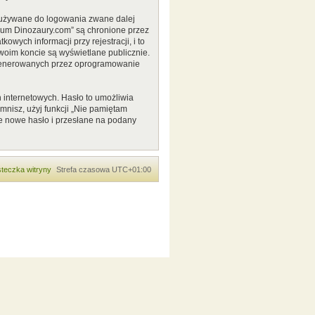
o używane do logowania zwane dalej
Forum Dinozaury.com” są chronione przez
ych informacji przy rejestracji, i to
woim koncie są wyświetlane publicznie.
 generowanych przez oprogramowanie
 internetowych. Hasło to umożliwia
pomnisz, użyj funkcji „Nie pamiętam
e nowe hasło i przesłane na podany
teczka witryny
Strefa czasowa
UTC+01:00