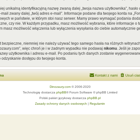
iej unikalną identyfikacyjną nazwę zwaną dalej „twoja nazwa użytkownika”, hasł
 e-mail zwany dalej „twój adres e-mail”. Informacje podane dla twojego konta na „
ych w państwie, w którym stoi nasz serwer. Mamy prawo wymagać podania dodatkow
czne, czy nie. W każdym przypadku, masz możliwość wybrania, które informacje o t
em masz możliwość włączenia lub wyłączenia wysyłania do ciebie automatycznie
st bezpieczne, niemniej nie należy używać tego samego hasła na różnych witrynach
nozaury.com”, więc chroń je i w żadnym wypadku nie podawaj
nikomu
. Jeśli je za
 nazwy użytkownika i adresu e-mail. Po podaniu tych danych zostanie wygenerowan
o odzyskanie dostępu do twojego konta.
wna
Kontakt z nami
Usuń cias
Dinozaury.com
© 2006-2020
Technologię dostarcza
phpBB
® Forum Software © phpBB Limited
Polski pakiet językowy dostarcza
phpBB.pl
Zasady ochrony danych osobowych
|
Regulamin