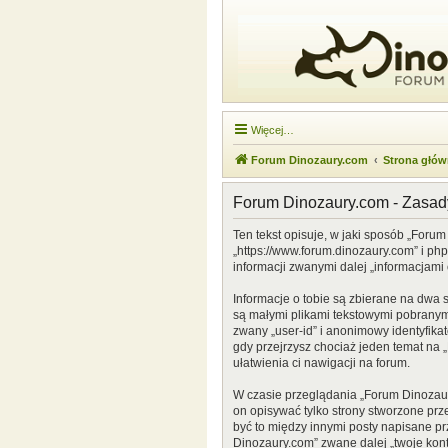
Więcej…
Forum Dinozaury.com
Strona głó
Forum Dinozaury.com - Zasa
Ten tekst opisuje, w jaki sposób „Forum
„https://www.forum.dinozaury.com” i ph
informacji zwanymi dalej „informacjami 
Informacje o tobie są zbierane na dwa 
są małymi plikami tekstowymi pobranymi
zwany „user-id” i anonimowy identyfikat
gdy przejrzysz chociaż jeden temat na „
ułatwienia ci nawigacji na forum.
W czasie przeglądania „Forum Dinozau
on opisywać tylko strony stworzone prz
być to między innymi posty napisane p
Dinozaury.com” zwane dalej „twoje konto