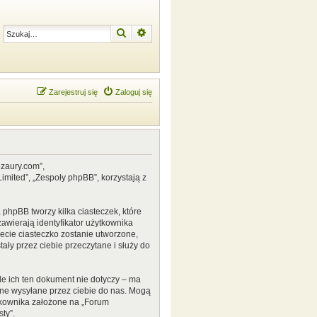
Szukaj
Wyszukiwanie zaawansowane
Zarejestruj się
Zaloguj się
ozaury.com”,
mited”, „Zespoły phpBB”, korzystają z
phpBB tworzy kilka ciasteczek, które
awierają identyfikator użytkownika
zecie ciasteczko zostanie utworzone,
ały przez ciebie przeczytane i służy do
e ich ten dokument nie dotyczy – ma
ane wysyłane przez ciebie do nas. Mogą
tkownika założone na „Forum
ty”.