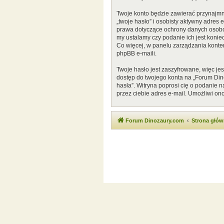
Twoje konto będzie zawierać przynajmn
„twoje hasło” i osobisty aktywny adres
prawa dotyczące ochrony danych osobow
my ustalamy czy podanie ich jest konie
Co więcej, w panelu zarządzania kont
phpBB e-maili.
Twoje hasło jest zaszyfrowane, więc je
dostęp do twojego konta na „Forum Di
hasła”. Witryna poprosi cię o podanie
przez ciebie adres e-mail. Umożliwi on
Forum Dinozaury.com
Strona głó