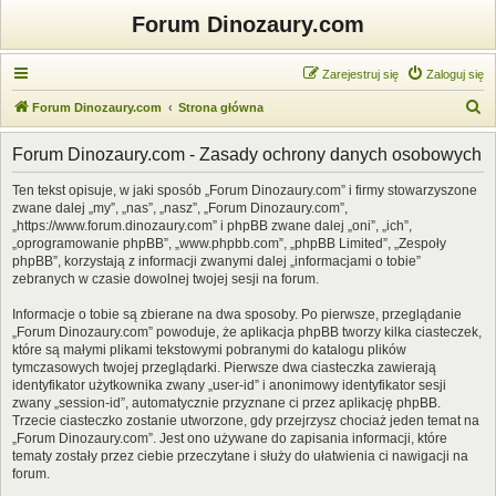
Forum Dinozaury.com
Zarejestruj się
Zaloguj się
S
Forum Dinozaury.com
Strona główna
z
Forum Dinozaury.com - Zasady ochrony danych osobowych
u
k
Ten tekst opisuje, w jaki sposób „Forum Dinozaury.com” i firmy stowarzyszone
zwane dalej „my”, „nas”, „nasz”, „Forum Dinozaury.com”,
a
„https://www.forum.dinozaury.com” i phpBB zwane dalej „oni”, „ich”,
j
„oprogramowanie phpBB”, „www.phpbb.com”, „phpBB Limited”, „Zespoły
phpBB”, korzystają z informacji zwanymi dalej „informacjami o tobie”
zebranych w czasie dowolnej twojej sesji na forum.
Informacje o tobie są zbierane na dwa sposoby. Po pierwsze, przeglądanie
„Forum Dinozaury.com” powoduje, że aplikacja phpBB tworzy kilka ciasteczek,
które są małymi plikami tekstowymi pobranymi do katalogu plików
tymczasowych twojej przeglądarki. Pierwsze dwa ciasteczka zawierają
identyfikator użytkownika zwany „user-id” i anonimowy identyfikator sesji
zwany „session-id”, automatycznie przyznane ci przez aplikację phpBB.
Trzecie ciasteczko zostanie utworzone, gdy przejrzysz chociaż jeden temat na
„Forum Dinozaury.com”. Jest ono używane do zapisania informacji, które
tematy zostały przez ciebie przeczytane i służy do ułatwienia ci nawigacji na
forum.