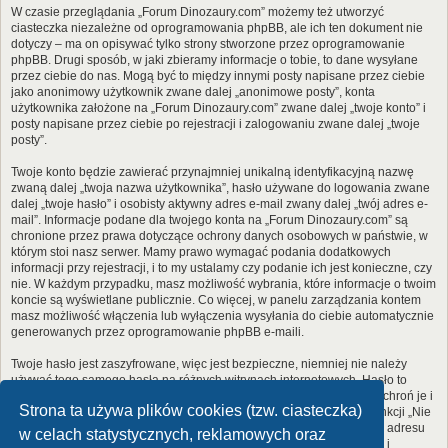
W czasie przeglądania „Forum Dinozaury.com” możemy też utworzyć
ciasteczka niezależne od oprogramowania phpBB, ale ich ten dokument nie
dotyczy – ma on opisywać tylko strony stworzone przez oprogramowanie
phpBB. Drugi sposób, w jaki zbieramy informacje o tobie, to dane wysyłane
przez ciebie do nas. Mogą być to między innymi posty napisane przez ciebie
jako anonimowy użytkownik zwane dalej „anonimowe posty”, konta
użytkownika założone na „Forum Dinozaury.com” zwane dalej „twoje konto” i
posty napisane przez ciebie po rejestracji i zalogowaniu zwane dalej „twoje
posty”.
Twoje konto będzie zawierać przynajmniej unikalną identyfikacyjną nazwę
zwaną dalej „twoja nazwa użytkownika”, hasło używane do logowania zwane
dalej „twoje hasło” i osobisty aktywny adres e-mail zwany dalej „twój adres e-
mail”. Informacje podane dla twojego konta na „Forum Dinozaury.com” są
chronione przez prawa dotyczące ochrony danych osobowych w państwie, w
którym stoi nasz serwer. Mamy prawo wymagać podania dodatkowych
informacji przy rejestracji, i to my ustalamy czy podanie ich jest konieczne, czy
nie. W każdym przypadku, masz możliwość wybrania, które informacje o twoim
koncie są wyświetlane publicznie. Co więcej, w panelu zarządzania kontem
masz możliwość włączenia lub wyłączenia wysyłania do ciebie automatycznie
generowanych przez oprogramowanie phpBB e-maili.
Twoje hasło jest zaszyfrowane, więc jest bezpieczne, niemniej nie należy
używać tego samego hasła na różnych witrynach internetowych. Hasło to
umożliwia dostęp do twojego konta na „Forum Dinozaury.com”, więc chroń je i
Strona ta używa plików cookies (tzw. ciasteczka)
w żadnym wypadku nie podawaj
nikomu
. Jeśli je zapomnisz, użyj funkcji „Nie
pamiętam hasła”. Witryna poprosi cię o podanie nazwy użytkownika i adresu
w celach statystycznych, reklamowych oraz
e-mail. Po podaniu tych danych zostanie wygenerowane nowe hasło i