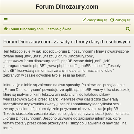
Forum Dinozaury.com
Zarejestruj się
Zaloguj się
S
Forum Dinozaury.com
Strona główna
z
Forum Dinozaury.com - Zasady ochrony danych osobowych
u
k
Ten tekst opisuje, w jaki sposób „Forum Dinozaury.com” i firmy stowarzyszone
zwane dalej „my”, „nas”, „nasz”, „Forum Dinozaury.com”,
a
„https://www.forum.dinozaury.com” i phpBB zwane dalej „oni”, „ich”,
j
„oprogramowanie phpBB”, „www.phpbb.com”, „phpBB Limited”, „Zespoły
phpBB”, korzystają z informacji zwanymi dalej „informacjami o tobie”
zebranych w czasie dowolnej twojej sesji na forum.
Informacje o tobie są zbierane na dwa sposoby. Po pierwsze, przeglądanie
„Forum Dinozaury.com” powoduje, że aplikacja phpBB tworzy kilka ciasteczek,
które są małymi plikami tekstowymi pobranymi do katalogu plików
tymczasowych twojej przeglądarki. Pierwsze dwa ciasteczka zawierają
identyfikator użytkownika zwany „user-id” i anonimowy identyfikator sesji
zwany „session-id”, automatycznie przyznane ci przez aplikację phpBB.
Trzecie ciasteczko zostanie utworzone, gdy przejrzysz chociaż jeden temat na
„Forum Dinozaury.com”. Jest ono używane do zapisania informacji, które
tematy zostały przez ciebie przeczytane i służy do ułatwienia ci nawigacji na
forum.