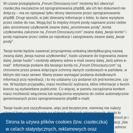
W czasie przeglądania „Forum Dinozaury.com” możemy też utworzyć
ciasteczka niezależne od oprogramowania phpBB, ale ich ten dokument nie
dotyczy – ma on opisywać tylko strony stworzone przez oprogramowanie
phpBB. Drugi sposób, w jaki zbieramy informacje o tobie, to dane wysyłane
przez ciebie do nas. Mogą być to między innymi posty napisane przez ciebie
jako anonimowy użytkownik zwane dalej „anonimowe posty”, konta
użytkownika założone na „Forum Dinozaury.com” zwane dalej „twoje konto” i
posty napisane przez ciebie po rejestracji i zalogowaniu zwane dalej „twoje
posty”.
Twoje konto będzie zawierać przynajmniej unikalną identyfikacyjną nazwę
zwaną dalej „twoja nazwa użytkownika”, hasło używane do logowania zwane
dalej „twoje hasło” i osobisty aktywny adres e-mail zwany dalej „twój adres e-
mail”. Informacje podane dla twojego konta na „Forum Dinozaury.com” są
chronione przez prawa dotyczące ochrony danych osobowych w państwie, w
którym stoi nasz serwer. Mamy prawo wymagać podania dodatkowych
informacji przy rejestracji, i to my ustalamy czy podanie ich jest konieczne, czy
nie. W każdym przypadku, masz możliwość wybrania, które informacje o twoim
koncie są wyświetlane publicznie. Co więcej, w panelu zarządzania kontem
masz możliwość włączenia lub wyłączenia wysyłania do ciebie automatycznie
generowanych przez oprogramowanie phpBB e-maili.
Twoje hasło jest zaszyfrowane, więc jest bezpieczne, niemniej nie należy
używać tego samego hasła na różnych witrynach internetowych. Hasło to
umożliwia dostęp do twojego konta na „Forum Dinozaury.com”, więc chroń je i
Strona ta używa plików cookies (tzw. ciasteczka)
w żadnym wypadku nie podawaj
nikomu
. Jeśli je zapomnisz, użyj funkcji „Nie
pamiętam hasła”. Witryna poprosi cię o podanie nazwy użytkownika i adresu
w celach statystycznych, reklamowych oraz
e-mail. Po podaniu tych danych zostanie wygenerowane nowe hasło i