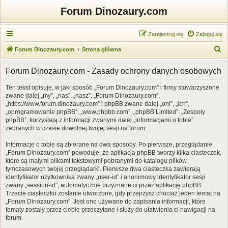
Forum Dinozaury.com
Zarejestruj się
Zaloguj się
S
Forum Dinozaury.com
Strona główna
z
Forum Dinozaury.com - Zasady ochrony danych osobowych
u
k
Ten tekst opisuje, w jaki sposób „Forum Dinozaury.com” i firmy stowarzyszone
zwane dalej „my”, „nas”, „nasz”, „Forum Dinozaury.com”,
a
„https://www.forum.dinozaury.com” i phpBB zwane dalej „oni”, „ich”,
j
„oprogramowanie phpBB”, „www.phpbb.com”, „phpBB Limited”, „Zespoły
phpBB”, korzystają z informacji zwanymi dalej „informacjami o tobie”
zebranych w czasie dowolnej twojej sesji na forum.
Informacje o tobie są zbierane na dwa sposoby. Po pierwsze, przeglądanie
„Forum Dinozaury.com” powoduje, że aplikacja phpBB tworzy kilka ciasteczek,
które są małymi plikami tekstowymi pobranymi do katalogu plików
tymczasowych twojej przeglądarki. Pierwsze dwa ciasteczka zawierają
identyfikator użytkownika zwany „user-id” i anonimowy identyfikator sesji
zwany „session-id”, automatycznie przyznane ci przez aplikację phpBB.
Trzecie ciasteczko zostanie utworzone, gdy przejrzysz chociaż jeden temat na
„Forum Dinozaury.com”. Jest ono używane do zapisania informacji, które
tematy zostały przez ciebie przeczytane i służy do ułatwienia ci nawigacji na
forum.