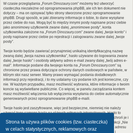
W czasie przeglądania „Forum Dinozaury.com” możemy też utworzyć
ciasteczka niezależne od oprogramowania phpBB, ale ich ten dokument nie
dotyczy – ma on opisywać tylko strony stworzone przez oprogramowanie
phpBB. Drugi sposób, w jaki zbieramy informacje o tobie, to dane wysyłane
przez ciebie do nas. Mogą być to między innymi posty napisane przez ciebie
jako anonimowy użytkownik zwane dalej „anonimowe posty”, konta
użytkownika założone na „Forum Dinozaury.com” zwane dalej „twoje konto” i
posty napisane przez ciebie po rejestracji i zalogowaniu zwane dalej „twoje
posty”.
Twoje konto będzie zawierać przynajmniej unikalną identyfikacyjną nazwę
zwaną dalej „twoja nazwa użytkownika”, hasło używane do logowania zwane
dalej „twoje hasło” i osobisty aktywny adres e-mail zwany dalej „twój adres e-
mail”. Informacje podane dla twojego konta na „Forum Dinozaury.com” są
chronione przez prawa dotyczące ochrony danych osobowych w państwie, w
którym stoi nasz serwer. Mamy prawo wymagać podania dodatkowych
informacji przy rejestracji, i to my ustalamy czy podanie ich jest konieczne, czy
nie. W każdym przypadku, masz możliwość wybrania, które informacje o twoim
koncie są wyświetlane publicznie. Co więcej, w panelu zarządzania kontem
masz możliwość włączenia lub wyłączenia wysyłania do ciebie automatycznie
generowanych przez oprogramowanie phpBB e-maili.
Twoje hasło jest zaszyfrowane, więc jest bezpieczne, niemniej nie należy
używać tego samego hasła na różnych witrynach internetowych. Hasło to
umożliwia dostęp do twojego konta na „Forum Dinozaury.com”, więc chroń je i
Strona ta używa plików cookies (tzw. ciasteczka)
w żadnym wypadku nie podawaj
nikomu
. Jeśli je zapomnisz, użyj funkcji „Nie
pamiętam hasła”. Witryna poprosi cię o podanie nazwy użytkownika i adresu
w celach statystycznych, reklamowych oraz
e-mail. Po podaniu tych danych zostanie wygenerowane nowe hasło i