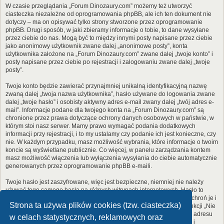
W czasie przeglądania „Forum Dinozaury.com” możemy też utworzyć
ciasteczka niezależne od oprogramowania phpBB, ale ich ten dokument nie
dotyczy – ma on opisywać tylko strony stworzone przez oprogramowanie
phpBB. Drugi sposób, w jaki zbieramy informacje o tobie, to dane wysyłane
przez ciebie do nas. Mogą być to między innymi posty napisane przez ciebie
jako anonimowy użytkownik zwane dalej „anonimowe posty”, konta
użytkownika założone na „Forum Dinozaury.com” zwane dalej „twoje konto” i
posty napisane przez ciebie po rejestracji i zalogowaniu zwane dalej „twoje
posty”.
Twoje konto będzie zawierać przynajmniej unikalną identyfikacyjną nazwę
zwaną dalej „twoja nazwa użytkownika”, hasło używane do logowania zwane
dalej „twoje hasło” i osobisty aktywny adres e-mail zwany dalej „twój adres e-
mail”. Informacje podane dla twojego konta na „Forum Dinozaury.com” są
chronione przez prawa dotyczące ochrony danych osobowych w państwie, w
którym stoi nasz serwer. Mamy prawo wymagać podania dodatkowych
informacji przy rejestracji, i to my ustalamy czy podanie ich jest konieczne, czy
nie. W każdym przypadku, masz możliwość wybrania, które informacje o twoim
koncie są wyświetlane publicznie. Co więcej, w panelu zarządzania kontem
masz możliwość włączenia lub wyłączenia wysyłania do ciebie automatycznie
generowanych przez oprogramowanie phpBB e-maili.
Twoje hasło jest zaszyfrowane, więc jest bezpieczne, niemniej nie należy
używać tego samego hasła na różnych witrynach internetowych. Hasło to
umożliwia dostęp do twojego konta na „Forum Dinozaury.com”, więc chroń je i
Strona ta używa plików cookies (tzw. ciasteczka)
w żadnym wypadku nie podawaj
nikomu
. Jeśli je zapomnisz, użyj funkcji „Nie
pamiętam hasła”. Witryna poprosi cię o podanie nazwy użytkownika i adresu
w celach statystycznych, reklamowych oraz
e-mail. Po podaniu tych danych zostanie wygenerowane nowe hasło i