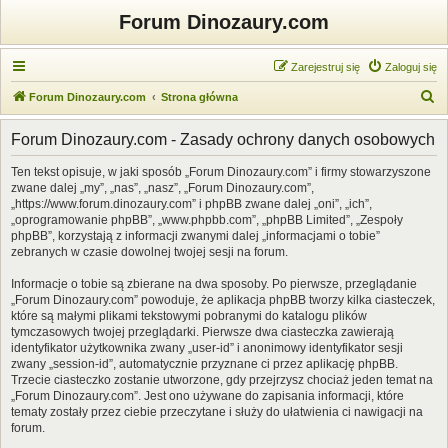
Forum Dinozaury.com
Zarejestruj się
Zaloguj się
S
Forum Dinozaury.com
Strona główna
z
Forum Dinozaury.com - Zasady ochrony danych osobowych
u
k
Ten tekst opisuje, w jaki sposób „Forum Dinozaury.com” i firmy stowarzyszone
zwane dalej „my”, „nas”, „nasz”, „Forum Dinozaury.com”,
a
„https://www.forum.dinozaury.com” i phpBB zwane dalej „oni”, „ich”,
j
„oprogramowanie phpBB”, „www.phpbb.com”, „phpBB Limited”, „Zespoły
phpBB”, korzystają z informacji zwanymi dalej „informacjami o tobie”
zebranych w czasie dowolnej twojej sesji na forum.
Informacje o tobie są zbierane na dwa sposoby. Po pierwsze, przeglądanie
„Forum Dinozaury.com” powoduje, że aplikacja phpBB tworzy kilka ciasteczek,
które są małymi plikami tekstowymi pobranymi do katalogu plików
tymczasowych twojej przeglądarki. Pierwsze dwa ciasteczka zawierają
identyfikator użytkownika zwany „user-id” i anonimowy identyfikator sesji
zwany „session-id”, automatycznie przyznane ci przez aplikację phpBB.
Trzecie ciasteczko zostanie utworzone, gdy przejrzysz chociaż jeden temat na
„Forum Dinozaury.com”. Jest ono używane do zapisania informacji, które
tematy zostały przez ciebie przeczytane i służy do ułatwienia ci nawigacji na
forum.