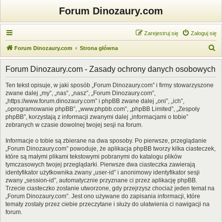
Forum Dinozaury.com
Zarejestruj się
Zaloguj się
S
Forum Dinozaury.com
Strona główna
z
Forum Dinozaury.com - Zasady ochrony danych osobowych
u
k
Ten tekst opisuje, w jaki sposób „Forum Dinozaury.com” i firmy stowarzyszone
zwane dalej „my”, „nas”, „nasz”, „Forum Dinozaury.com”,
a
„https://www.forum.dinozaury.com” i phpBB zwane dalej „oni”, „ich”,
j
„oprogramowanie phpBB”, „www.phpbb.com”, „phpBB Limited”, „Zespoły
phpBB”, korzystają z informacji zwanymi dalej „informacjami o tobie”
zebranych w czasie dowolnej twojej sesji na forum.
Informacje o tobie są zbierane na dwa sposoby. Po pierwsze, przeglądanie
„Forum Dinozaury.com” powoduje, że aplikacja phpBB tworzy kilka ciasteczek,
które są małymi plikami tekstowymi pobranymi do katalogu plików
tymczasowych twojej przeglądarki. Pierwsze dwa ciasteczka zawierają
identyfikator użytkownika zwany „user-id” i anonimowy identyfikator sesji
zwany „session-id”, automatycznie przyznane ci przez aplikację phpBB.
Trzecie ciasteczko zostanie utworzone, gdy przejrzysz chociaż jeden temat na
„Forum Dinozaury.com”. Jest ono używane do zapisania informacji, które
tematy zostały przez ciebie przeczytane i służy do ułatwienia ci nawigacji na
forum.