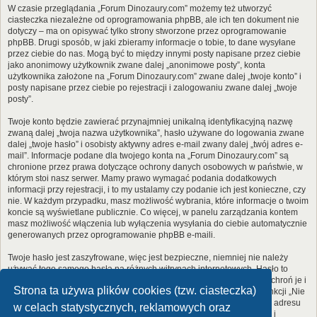
W czasie przeglądania „Forum Dinozaury.com” możemy też utworzyć
ciasteczka niezależne od oprogramowania phpBB, ale ich ten dokument nie
dotyczy – ma on opisywać tylko strony stworzone przez oprogramowanie
phpBB. Drugi sposób, w jaki zbieramy informacje o tobie, to dane wysyłane
przez ciebie do nas. Mogą być to między innymi posty napisane przez ciebie
jako anonimowy użytkownik zwane dalej „anonimowe posty”, konta
użytkownika założone na „Forum Dinozaury.com” zwane dalej „twoje konto” i
posty napisane przez ciebie po rejestracji i zalogowaniu zwane dalej „twoje
posty”.
Twoje konto będzie zawierać przynajmniej unikalną identyfikacyjną nazwę
zwaną dalej „twoja nazwa użytkownika”, hasło używane do logowania zwane
dalej „twoje hasło” i osobisty aktywny adres e-mail zwany dalej „twój adres e-
mail”. Informacje podane dla twojego konta na „Forum Dinozaury.com” są
chronione przez prawa dotyczące ochrony danych osobowych w państwie, w
którym stoi nasz serwer. Mamy prawo wymagać podania dodatkowych
informacji przy rejestracji, i to my ustalamy czy podanie ich jest konieczne, czy
nie. W każdym przypadku, masz możliwość wybrania, które informacje o twoim
koncie są wyświetlane publicznie. Co więcej, w panelu zarządzania kontem
masz możliwość włączenia lub wyłączenia wysyłania do ciebie automatycznie
generowanych przez oprogramowanie phpBB e-maili.
Twoje hasło jest zaszyfrowane, więc jest bezpieczne, niemniej nie należy
używać tego samego hasła na różnych witrynach internetowych. Hasło to
umożliwia dostęp do twojego konta na „Forum Dinozaury.com”, więc chroń je i
Strona ta używa plików cookies (tzw. ciasteczka)
w żadnym wypadku nie podawaj
nikomu
. Jeśli je zapomnisz, użyj funkcji „Nie
pamiętam hasła”. Witryna poprosi cię o podanie nazwy użytkownika i adresu
w celach statystycznych, reklamowych oraz
e-mail. Po podaniu tych danych zostanie wygenerowane nowe hasło i