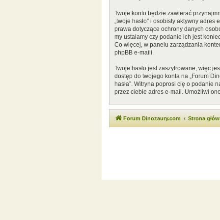
Twoje konto będzie zawierać przynajmn
„twoje hasło” i osobisty aktywny adres
prawa dotyczące ochrony danych osobow
my ustalamy czy podanie ich jest konie
Co więcej, w panelu zarządzania kont
phpBB e-maili.
Twoje hasło jest zaszyfrowane, więc je
dostęp do twojego konta na „Forum Di
hasła”. Witryna poprosi cię o podanie
przez ciebie adres e-mail. Umożliwi on
Forum Dinozaury.com
Strona głó