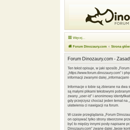
Więcej…
Forum Dinozaury.com
Strona głó
Forum Dinozaury.com - Zasa
Ten tekst opisuje, w jaki sposób „Forum
„https://www.forum.dinozaury.com” i ph
informacji zwanymi dalej „informacjami 
Informacje o tobie są zbierane na dwa 
są małymi plikami tekstowymi pobranymi
zwany „user-id” i anonimowy identyfikat
gdy przejrzysz chociaż jeden temat na „
ułatwienia ci nawigacji na forum.
W czasie przeglądania „Forum Dinozau
on opisywać tylko strony stworzone prz
być to między innymi posty napisane p
Dinozaury.com” zwane dalej „twoje konto