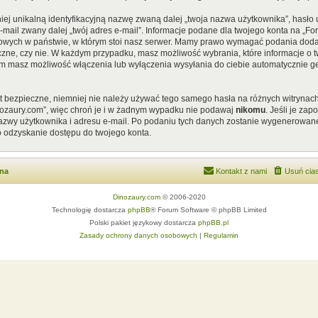
iej unikalną identyfikacyjną nazwę zwaną dalej „twoja nazwa użytkownika”, hasł
 e-mail zwany dalej „twój adres e-mail”. Informacje podane dla twojego konta na „
ych w państwie, w którym stoi nasz serwer. Mamy prawo wymagać podania dodatkow
czne, czy nie. W każdym przypadku, masz możliwość wybrania, które informacje o t
em masz możliwość włączenia lub wyłączenia wysyłania do ciebie automatycznie
st bezpieczne, niemniej nie należy używać tego samego hasła na różnych witrynach
nozaury.com”, więc chroń je i w żadnym wypadku nie podawaj
nikomu
. Jeśli je za
 nazwy użytkownika i adresu e-mail. Po podaniu tych danych zostanie wygenerowan
o odzyskanie dostępu do twojego konta.
wna
Kontakt z nami
Usuń cias
Dinozaury.com
© 2006-2020
Technologię dostarcza
phpBB
® Forum Software © phpBB Limited
Polski pakiet językowy dostarcza
phpBB.pl
Zasady ochrony danych osobowych
|
Regulamin