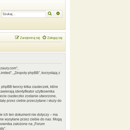
Szukaj
Wyszukiwanie zaawansowane
Zarejestruj się
Zaloguj się
ozaury.com”,
mited”, „Zespoły phpBB”, korzystają z
phpBB tworzy kilka ciasteczek, które
awierają identyfikator użytkownika
zecie ciasteczko zostanie utworzone,
ały przez ciebie przeczytane i służy do
e ich ten dokument nie dotyczy – ma
ane wysyłane przez ciebie do nas. Mogą
tkownika założone na „Forum
ty”.