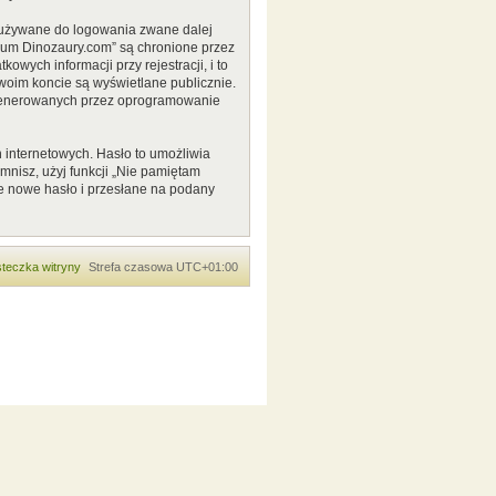
o używane do logowania zwane dalej
Forum Dinozaury.com” są chronione przez
ych informacji przy rejestracji, i to
woim koncie są wyświetlane publicznie.
 generowanych przez oprogramowanie
 internetowych. Hasło to umożliwia
pomnisz, użyj funkcji „Nie pamiętam
e nowe hasło i przesłane na podany
teczka witryny
Strefa czasowa
UTC+01:00