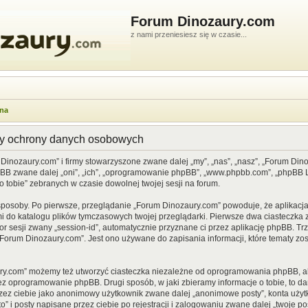
Forum Dinozaury.com
z nami przeniesiesz się w czasie...
wna
dy ochrony danych osobowych
 Dinozaury.com” i firmy stowarzyszone zwane dalej „my”, „nas”, „nasz”, „Forum Din
pBB zwane dalej „oni”, „ich”, „oprogramowanie phpBB”, „www.phpbb.com”, „phpBB Li
o tobie” zebranych w czasie dowolnej twojej sesji na forum.
sposoby. Po pierwsze, przeglądanie „Forum Dinozaury.com” powoduje, że aplikacja 
 do katalogu plików tymczasowych twojej przeglądarki. Pierwsze dwa ciasteczka z
or sesji zwany „session-id”, automatycznie przyznane ci przez aplikację phpBB. Tr
Forum Dinozaury.com”. Jest ono używane do zapisania informacji, które tematy zost
ry.com” możemy też utworzyć ciasteczka niezależne od oprogramowania phpBB, al
ez oprogramowanie phpBB. Drugi sposób, w jaki zbieramy informacje o tobie, to d
rzez ciebie jako anonimowy użytkownik zwane dalej „anonimowe posty”, konta uży
” i posty napisane przez ciebie po rejestracji i zalogowaniu zwane dalej „twoje pos