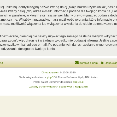
iej unikalną identyfikacyjną nazwę zwaną dalej „twoja nazwa użytkownika”, hasł
 e-mail zwany dalej „twój adres e-mail”. Informacje podane dla twojego konta na „
ych w państwie, w którym stoi nasz serwer. Mamy prawo wymagać podania dodatkow
czne, czy nie. W każdym przypadku, masz możliwość wybrania, które informacje o t
em masz możliwość włączenia lub wyłączenia wysyłania do ciebie automatycznie
st bezpieczne, niemniej nie należy używać tego samego hasła na różnych witrynach
nozaury.com”, więc chroń je i w żadnym wypadku nie podawaj
nikomu
. Jeśli je za
 nazwy użytkownika i adresu e-mail. Po podaniu tych danych zostanie wygenerowan
o odzyskanie dostępu do twojego konta.
wna
Kontakt z nami
Usuń cias
Dinozaury.com
© 2006-2020
Technologię dostarcza
phpBB
® Forum Software © phpBB Limited
Polski pakiet językowy dostarcza
phpBB.pl
Zasady ochrony danych osobowych
|
Regulamin