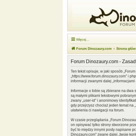
Więcej…
Forum Dinozaury.com
Strona głó
Forum Dinozaury.com - Zasa
Ten tekst opisuje, w jaki sposób „Forum
„https://www.forum.dinozaury.com” i ph
informacji zwanymi dalej „informacjami 
Informacje o tobie są zbierane na dwa 
są małymi plikami tekstowymi pobranymi
zwany „user-id” i anonimowy identyfikat
gdy przejrzysz chociaż jeden temat na „
ułatwienia ci nawigacji na forum.
W czasie przeglądania „Forum Dinozau
on opisywać tylko strony stworzone prz
być to między innymi posty napisane p
Dinozaury.com” zwane dalej „twoje konto