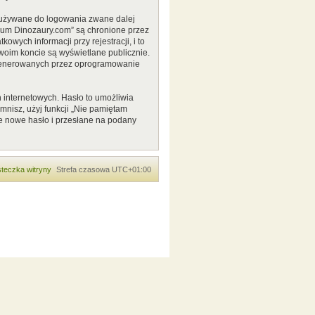
o używane do logowania zwane dalej
Forum Dinozaury.com” są chronione przez
ych informacji przy rejestracji, i to
woim koncie są wyświetlane publicznie.
 generowanych przez oprogramowanie
 internetowych. Hasło to umożliwia
pomnisz, użyj funkcji „Nie pamiętam
e nowe hasło i przesłane na podany
teczka witryny
Strefa czasowa
UTC+01:00