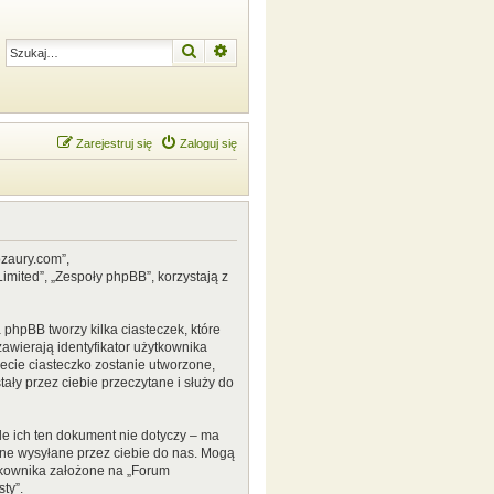
Szukaj
Wyszukiwanie zaawansowane
Zarejestruj się
Zaloguj się
ozaury.com”,
mited”, „Zespoły phpBB”, korzystają z
phpBB tworzy kilka ciasteczek, które
awierają identyfikator użytkownika
zecie ciasteczko zostanie utworzone,
ały przez ciebie przeczytane i służy do
e ich ten dokument nie dotyczy – ma
ane wysyłane przez ciebie do nas. Mogą
tkownika założone na „Forum
ty”.