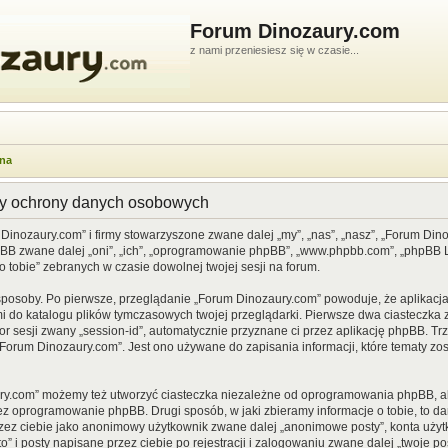
Forum Dinozaury.com
z nami przeniesiesz się w czasie...
wna
dy ochrony danych osobowych
 Dinozaury.com” i firmy stowarzyszone zwane dalej „my”, „nas”, „nasz”, „Forum Din
pBB zwane dalej „oni”, „ich”, „oprogramowanie phpBB”, „www.phpbb.com”, „phpBB Li
o tobie” zebranych w czasie dowolnej twojej sesji na forum.
sposoby. Po pierwsze, przeglądanie „Forum Dinozaury.com” powoduje, że aplikacja 
 do katalogu plików tymczasowych twojej przeglądarki. Pierwsze dwa ciasteczka z
or sesji zwany „session-id”, automatycznie przyznane ci przez aplikację phpBB. Tr
Forum Dinozaury.com”. Jest ono używane do zapisania informacji, które tematy zost
ry.com” możemy też utworzyć ciasteczka niezależne od oprogramowania phpBB, al
ez oprogramowanie phpBB. Drugi sposób, w jaki zbieramy informacje o tobie, to d
rzez ciebie jako anonimowy użytkownik zwane dalej „anonimowe posty”, konta uży
” i posty napisane przez ciebie po rejestracji i zalogowaniu zwane dalej „twoje pos