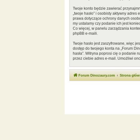
Twoje konto będzie zawierać przynajmn
„twoje hasło” i osobisty aktywny adres
prawa dotyczące ochrony danych osobow
my ustalamy czy podanie ich jest konie
Co więcej, w panelu zarządzania kont
phpBB e-maili.
Twoje hasło jest zaszyfrowane, więc je
dostęp do twojego konta na „Forum Di
hasła”. Witryna poprosi cię o podanie
przez ciebie adres e-mail. Umożliwi on
Forum Dinozaury.com
Strona głó