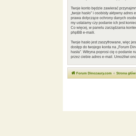
Twoje konto będzie zawierać przynajmn
„twoje hasło” i osobisty aktywny adres
prawa dotyczące ochrony danych osobow
my ustalamy czy podanie ich jest konie
Co więcej, w panelu zarządzania kont
phpBB e-maili.
Twoje hasło jest zaszyfrowane, więc je
dostęp do twojego konta na „Forum Di
hasła”. Witryna poprosi cię o podanie
przez ciebie adres e-mail. Umożliwi on
Forum Dinozaury.com
Strona głó