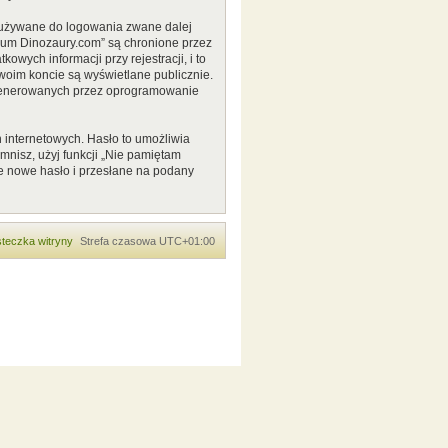
o używane do logowania zwane dalej
Forum Dinozaury.com” są chronione przez
ych informacji przy rejestracji, i to
woim koncie są wyświetlane publicznie.
 generowanych przez oprogramowanie
 internetowych. Hasło to umożliwia
pomnisz, użyj funkcji „Nie pamiętam
e nowe hasło i przesłane na podany
teczka witryny
Strefa czasowa
UTC+01:00