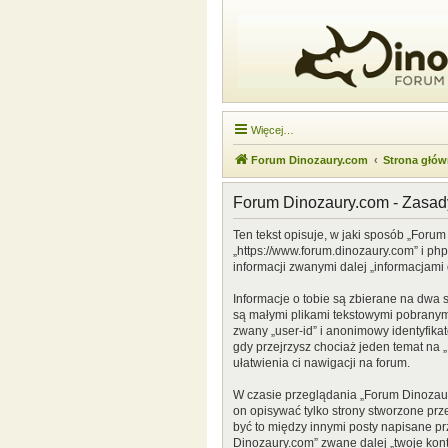
Więcej…
Forum Dinozaury.com
Strona głó
Forum Dinozaury.com - Zasa
Ten tekst opisuje, w jaki sposób „Forum
„https://www.forum.dinozaury.com” i ph
informacji zwanymi dalej „informacjami 
Informacje o tobie są zbierane na dwa 
są małymi plikami tekstowymi pobranymi
zwany „user-id” i anonimowy identyfikat
gdy przejrzysz chociaż jeden temat na „
ułatwienia ci nawigacji na forum.
W czasie przeglądania „Forum Dinozau
on opisywać tylko strony stworzone prz
być to między innymi posty napisane p
Dinozaury.com” zwane dalej „twoje konto