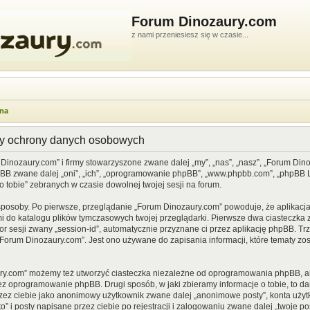
Forum Dinozaury.com
z nami przeniesiesz się w czasie...
wna
dy ochrony danych osobowych
 Dinozaury.com” i firmy stowarzyszone zwane dalej „my”, „nas”, „nasz”, „Forum Din
pBB zwane dalej „oni”, „ich”, „oprogramowanie phpBB”, „www.phpbb.com”, „phpBB Li
o tobie” zebranych w czasie dowolnej twojej sesji na forum.
sposoby. Po pierwsze, przeglądanie „Forum Dinozaury.com” powoduje, że aplikacja 
 do katalogu plików tymczasowych twojej przeglądarki. Pierwsze dwa ciasteczka z
or sesji zwany „session-id”, automatycznie przyznane ci przez aplikację phpBB. Tr
Forum Dinozaury.com”. Jest ono używane do zapisania informacji, które tematy zost
ry.com” możemy też utworzyć ciasteczka niezależne od oprogramowania phpBB, al
ez oprogramowanie phpBB. Drugi sposób, w jaki zbieramy informacje o tobie, to d
rzez ciebie jako anonimowy użytkownik zwane dalej „anonimowe posty”, konta uży
” i posty napisane przez ciebie po rejestracji i zalogowaniu zwane dalej „twoje pos