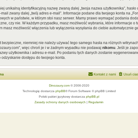
iej unikalną identyfikacyjną nazwę zwaną dalej „twoja nazwa użytkownika”, hasł
 e-mail zwany dalej „twój adres e-mail”. Informacje podane dla twojego konta na „
ych w państwie, w którym stoi nasz serwer. Mamy prawo wymagać podania dodatkow
czne, czy nie. W każdym przypadku, masz możliwość wybrania, które informacje o t
em masz możliwość włączenia lub wyłączenia wysyłania do ciebie automatycznie
st bezpieczne, niemniej nie należy używać tego samego hasła na różnych witrynach
nozaury.com”, więc chroń je i w żadnym wypadku nie podawaj
nikomu
. Jeśli je za
 nazwy użytkownika i adresu e-mail. Po podaniu tych danych zostanie wygenerowan
o odzyskanie dostępu do twojego konta.
wna
Kontakt z nami
Usuń cias
Dinozaury.com
© 2006-2020
Technologię dostarcza
phpBB
® Forum Software © phpBB Limited
Polski pakiet językowy dostarcza
phpBB.pl
Zasady ochrony danych osobowych
|
Regulamin