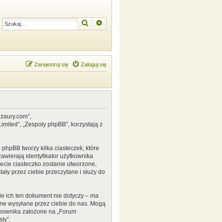
Szukaj
Wyszukiwanie zaawansowane
Zarejestruj się
Zaloguj się
ozaury.com”,
mited”, „Zespoły phpBB”, korzystają z
phpBB tworzy kilka ciasteczek, które
awierają identyfikator użytkownika
zecie ciasteczko zostanie utworzone,
ały przez ciebie przeczytane i służy do
e ich ten dokument nie dotyczy – ma
ane wysyłane przez ciebie do nas. Mogą
tkownika założone na „Forum
ty”.