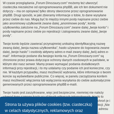
W czasie przeglądania „Forum Dinozaury.com” możemy też utworzyć
ciasteczka niezależne od oprogramowania phpBB, ale ich ten dokument nie
dotyczy – ma on opisywać tylko strony stworzone przez oprogramowanie
phpBB. Drugi sposób, w jaki zbieramy informacje o tobie, to dane wysyłane
przez ciebie do nas. Mogą być to między innymi posty napisane przez ciebie
jako anonimowy użytkownik zwane dalej „anonimowe posty”, konta
użytkownika założone na „Forum Dinozaury.com” zwane dalej „twoje konto” i
posty napisane przez ciebie po rejestracji i zalogowaniu zwane dalej „twoje
posty”.
Twoje konto będzie zawierać przynajmniej unikalną identyfikacyjną nazwę
zwaną dalej „twoja nazwa użytkownika”, hasło używane do logowania zwane
dalej „twoje hasło” i osobisty aktywny adres e-mail zwany dalej „twój adres e-
mail”. Informacje podane dla twojego konta na „Forum Dinozaury.com” są
chronione przez prawa dotyczące ochrony danych osobowych w państwie, w
którym stoi nasz serwer. Mamy prawo wymagać podania dodatkowych
informacji przy rejestracji, i to my ustalamy czy podanie ich jest konieczne, czy
nie. W każdym przypadku, masz możliwość wybrania, które informacje o twoim
koncie są wyświetlane publicznie. Co więcej, w panelu zarządzania kontem
masz możliwość włączenia lub wyłączenia wysyłania do ciebie automatycznie
generowanych przez oprogramowanie phpBB e-maili.
Twoje hasło jest zaszyfrowane, więc jest bezpieczne, niemniej nie należy
używać tego samego hasła na różnych witrynach internetowych. Hasło to
umożliwia dostęp do twojego konta na „Forum Dinozaury.com”, więc chroń je i
Strona ta używa plików cookies (tzw. ciasteczka)
w żadnym wypadku nie podawaj
nikomu
. Jeśli je zapomnisz, użyj funkcji „Nie
pamiętam hasła”. Witryna poprosi cię o podanie nazwy użytkownika i adresu
w celach statystycznych, reklamowych oraz
e-mail. Po podaniu tych danych zostanie wygenerowane nowe hasło i