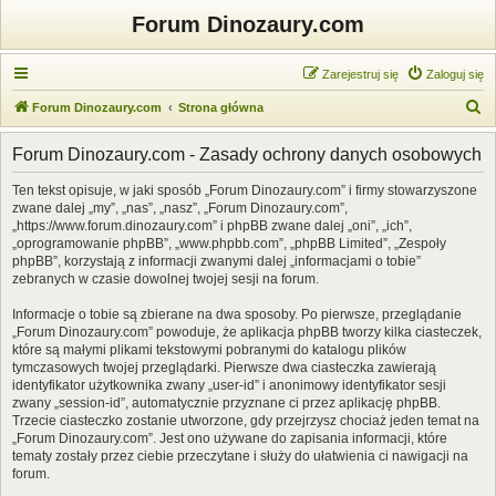
Forum Dinozaury.com
Zarejestruj się
Zaloguj się
S
Forum Dinozaury.com
Strona główna
z
Forum Dinozaury.com - Zasady ochrony danych osobowych
u
k
Ten tekst opisuje, w jaki sposób „Forum Dinozaury.com” i firmy stowarzyszone
zwane dalej „my”, „nas”, „nasz”, „Forum Dinozaury.com”,
a
„https://www.forum.dinozaury.com” i phpBB zwane dalej „oni”, „ich”,
j
„oprogramowanie phpBB”, „www.phpbb.com”, „phpBB Limited”, „Zespoły
phpBB”, korzystają z informacji zwanymi dalej „informacjami o tobie”
zebranych w czasie dowolnej twojej sesji na forum.
Informacje o tobie są zbierane na dwa sposoby. Po pierwsze, przeglądanie
„Forum Dinozaury.com” powoduje, że aplikacja phpBB tworzy kilka ciasteczek,
które są małymi plikami tekstowymi pobranymi do katalogu plików
tymczasowych twojej przeglądarki. Pierwsze dwa ciasteczka zawierają
identyfikator użytkownika zwany „user-id” i anonimowy identyfikator sesji
zwany „session-id”, automatycznie przyznane ci przez aplikację phpBB.
Trzecie ciasteczko zostanie utworzone, gdy przejrzysz chociaż jeden temat na
„Forum Dinozaury.com”. Jest ono używane do zapisania informacji, które
tematy zostały przez ciebie przeczytane i służy do ułatwienia ci nawigacji na
forum.