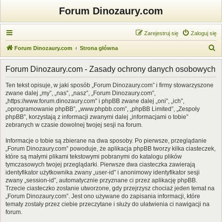
Forum Dinozaury.com
Zarejestruj się
Zaloguj się
S
Forum Dinozaury.com
Strona główna
z
Forum Dinozaury.com - Zasady ochrony danych osobowych
u
k
Ten tekst opisuje, w jaki sposób „Forum Dinozaury.com” i firmy stowarzyszone
zwane dalej „my”, „nas”, „nasz”, „Forum Dinozaury.com”,
a
„https://www.forum.dinozaury.com” i phpBB zwane dalej „oni”, „ich”,
j
„oprogramowanie phpBB”, „www.phpbb.com”, „phpBB Limited”, „Zespoły
phpBB”, korzystają z informacji zwanymi dalej „informacjami o tobie”
zebranych w czasie dowolnej twojej sesji na forum.
Informacje o tobie są zbierane na dwa sposoby. Po pierwsze, przeglądanie
„Forum Dinozaury.com” powoduje, że aplikacja phpBB tworzy kilka ciasteczek,
które są małymi plikami tekstowymi pobranymi do katalogu plików
tymczasowych twojej przeglądarki. Pierwsze dwa ciasteczka zawierają
identyfikator użytkownika zwany „user-id” i anonimowy identyfikator sesji
zwany „session-id”, automatycznie przyznane ci przez aplikację phpBB.
Trzecie ciasteczko zostanie utworzone, gdy przejrzysz chociaż jeden temat na
„Forum Dinozaury.com”. Jest ono używane do zapisania informacji, które
tematy zostały przez ciebie przeczytane i służy do ułatwienia ci nawigacji na
forum.