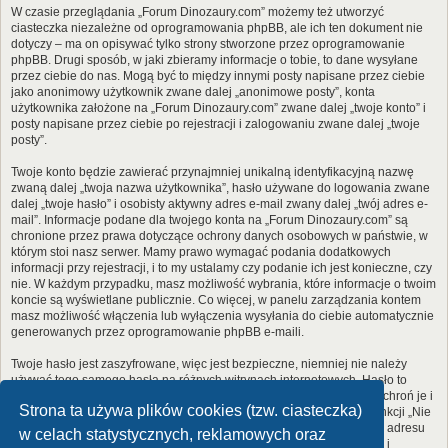
W czasie przeglądania „Forum Dinozaury.com” możemy też utworzyć
ciasteczka niezależne od oprogramowania phpBB, ale ich ten dokument nie
dotyczy – ma on opisywać tylko strony stworzone przez oprogramowanie
phpBB. Drugi sposób, w jaki zbieramy informacje o tobie, to dane wysyłane
przez ciebie do nas. Mogą być to między innymi posty napisane przez ciebie
jako anonimowy użytkownik zwane dalej „anonimowe posty”, konta
użytkownika założone na „Forum Dinozaury.com” zwane dalej „twoje konto” i
posty napisane przez ciebie po rejestracji i zalogowaniu zwane dalej „twoje
posty”.
Twoje konto będzie zawierać przynajmniej unikalną identyfikacyjną nazwę
zwaną dalej „twoja nazwa użytkownika”, hasło używane do logowania zwane
dalej „twoje hasło” i osobisty aktywny adres e-mail zwany dalej „twój adres e-
mail”. Informacje podane dla twojego konta na „Forum Dinozaury.com” są
chronione przez prawa dotyczące ochrony danych osobowych w państwie, w
którym stoi nasz serwer. Mamy prawo wymagać podania dodatkowych
informacji przy rejestracji, i to my ustalamy czy podanie ich jest konieczne, czy
nie. W każdym przypadku, masz możliwość wybrania, które informacje o twoim
koncie są wyświetlane publicznie. Co więcej, w panelu zarządzania kontem
masz możliwość włączenia lub wyłączenia wysyłania do ciebie automatycznie
generowanych przez oprogramowanie phpBB e-maili.
Twoje hasło jest zaszyfrowane, więc jest bezpieczne, niemniej nie należy
używać tego samego hasła na różnych witrynach internetowych. Hasło to
umożliwia dostęp do twojego konta na „Forum Dinozaury.com”, więc chroń je i
Strona ta używa plików cookies (tzw. ciasteczka)
w żadnym wypadku nie podawaj
nikomu
. Jeśli je zapomnisz, użyj funkcji „Nie
pamiętam hasła”. Witryna poprosi cię o podanie nazwy użytkownika i adresu
w celach statystycznych, reklamowych oraz
e-mail. Po podaniu tych danych zostanie wygenerowane nowe hasło i