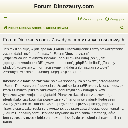
Forum Dinozaury.com
Zarejestruj się
Zaloguj się
S
Forum Dinozaury.com
Strona główna
z
Forum Dinozaury.com - Zasady ochrony danych osobowych
u
k
Ten tekst opisuje, w jaki sposób „Forum Dinozaury.com” i firmy stowarzyszone
zwane dalej „my”, „nas”, „nasz”, „Forum Dinozaury.com”,
a
„https://www.forum.dinozaury.com” i phpBB zwane dalej „oni”, „ich”,
j
„oprogramowanie phpBB”, „www.phpbb.com”, „phpBB Limited”, „Zespoły
phpBB”, korzystają z informacji zwanymi dalej „informacjami o tobie”
zebranych w czasie dowolnej twojej sesji na forum.
Informacje o tobie są zbierane na dwa sposoby. Po pierwsze, przeglądanie
„Forum Dinozaury.com” powoduje, że aplikacja phpBB tworzy kilka ciasteczek,
które są małymi plikami tekstowymi pobranymi do katalogu plików
tymczasowych twojej przeglądarki. Pierwsze dwa ciasteczka zawierają
identyfikator użytkownika zwany „user-id” i anonimowy identyfikator sesji
zwany „session-id”, automatycznie przyznane ci przez aplikację phpBB.
Trzecie ciasteczko zostanie utworzone, gdy przejrzysz chociaż jeden temat na
„Forum Dinozaury.com”. Jest ono używane do zapisania informacji, które
tematy zostały przez ciebie przeczytane i służy do ułatwienia ci nawigacji na
forum.