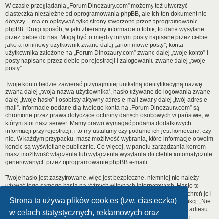
W czasie przeglądania „Forum Dinozaury.com” możemy też utworzyć
ciasteczka niezależne od oprogramowania phpBB, ale ich ten dokument nie
dotyczy – ma on opisywać tylko strony stworzone przez oprogramowanie
phpBB. Drugi sposób, w jaki zbieramy informacje o tobie, to dane wysyłane
przez ciebie do nas. Mogą być to między innymi posty napisane przez ciebie
jako anonimowy użytkownik zwane dalej „anonimowe posty”, konta
użytkownika założone na „Forum Dinozaury.com” zwane dalej „twoje konto” i
posty napisane przez ciebie po rejestracji i zalogowaniu zwane dalej „twoje
posty”.
Twoje konto będzie zawierać przynajmniej unikalną identyfikacyjną nazwę
zwaną dalej „twoja nazwa użytkownika”, hasło używane do logowania zwane
dalej „twoje hasło” i osobisty aktywny adres e-mail zwany dalej „twój adres e-
mail”. Informacje podane dla twojego konta na „Forum Dinozaury.com” są
chronione przez prawa dotyczące ochrony danych osobowych w państwie, w
którym stoi nasz serwer. Mamy prawo wymagać podania dodatkowych
informacji przy rejestracji, i to my ustalamy czy podanie ich jest konieczne, czy
nie. W każdym przypadku, masz możliwość wybrania, które informacje o twoim
koncie są wyświetlane publicznie. Co więcej, w panelu zarządzania kontem
masz możliwość włączenia lub wyłączenia wysyłania do ciebie automatycznie
generowanych przez oprogramowanie phpBB e-maili.
Twoje hasło jest zaszyfrowane, więc jest bezpieczne, niemniej nie należy
używać tego samego hasła na różnych witrynach internetowych. Hasło to
umożliwia dostęp do twojego konta na „Forum Dinozaury.com”, więc chroń je i
Strona ta używa plików cookies (tzw. ciasteczka)
w żadnym wypadku nie podawaj
nikomu
. Jeśli je zapomnisz, użyj funkcji „Nie
pamiętam hasła”. Witryna poprosi cię o podanie nazwy użytkownika i adresu
w celach statystycznych, reklamowych oraz
e-mail. Po podaniu tych danych zostanie wygenerowane nowe hasło i