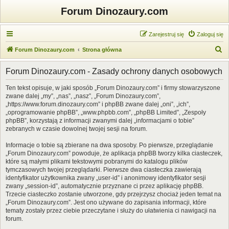
Forum Dinozaury.com
Zarejestruj się
Zaloguj się
S
Forum Dinozaury.com
Strona główna
z
Forum Dinozaury.com - Zasady ochrony danych osobowych
u
k
Ten tekst opisuje, w jaki sposób „Forum Dinozaury.com” i firmy stowarzyszone
zwane dalej „my”, „nas”, „nasz”, „Forum Dinozaury.com”,
a
„https://www.forum.dinozaury.com” i phpBB zwane dalej „oni”, „ich”,
j
„oprogramowanie phpBB”, „www.phpbb.com”, „phpBB Limited”, „Zespoły
phpBB”, korzystają z informacji zwanymi dalej „informacjami o tobie”
zebranych w czasie dowolnej twojej sesji na forum.
Informacje o tobie są zbierane na dwa sposoby. Po pierwsze, przeglądanie
„Forum Dinozaury.com” powoduje, że aplikacja phpBB tworzy kilka ciasteczek,
które są małymi plikami tekstowymi pobranymi do katalogu plików
tymczasowych twojej przeglądarki. Pierwsze dwa ciasteczka zawierają
identyfikator użytkownika zwany „user-id” i anonimowy identyfikator sesji
zwany „session-id”, automatycznie przyznane ci przez aplikację phpBB.
Trzecie ciasteczko zostanie utworzone, gdy przejrzysz chociaż jeden temat na
„Forum Dinozaury.com”. Jest ono używane do zapisania informacji, które
tematy zostały przez ciebie przeczytane i służy do ułatwienia ci nawigacji na
forum.