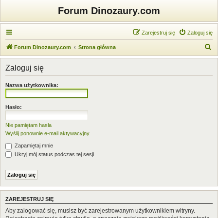
Forum Dinozaury.com
Zarejestruj się
Zaloguj się
S
Forum Dinozaury.com
Strona główna
z
Zaloguj się
u
k
Nazwa użytkownika:
a
j
Hasło:
Nie pamiętam hasła
Wyślij ponownie e-mail aktywacyjny
Zapamiętaj mnie
Ukryj mój status podczas tej sesji
ZAREJESTRUJ SIĘ
Aby zalogować się, musisz być zarejestrowanym użytkownikiem witryny.