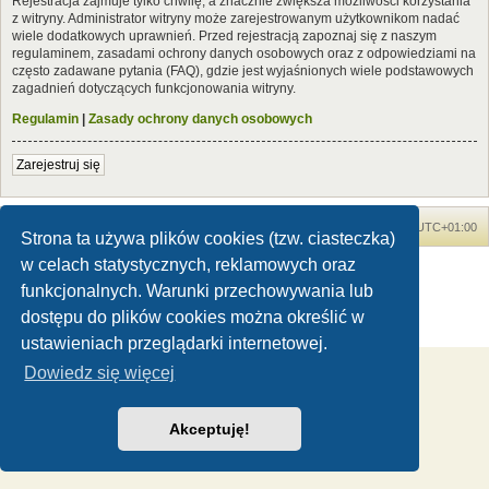
Rejestracja zajmuje tylko chwilę, a znacznie zwiększa możliwości korzystania
z witryny. Administrator witryny może zarejestrowanym użytkownikom nadać
wiele dodatkowych uprawnień. Przed rejestracją zapoznaj się z naszym
regulaminem, zasadami ochrony danych osobowych oraz z odpowiedziami na
często zadawane pytania (FAQ), gdzie jest wyjaśnionych wiele podstawowych
zagadnień dotyczących funkcjonowania witryny.
Regulamin
|
Zasady ochrony danych osobowych
Zarejestruj się
Forum Dinozaury.com
Strona główna
Strefa czasowa
UTC+01:00
Strona ta używa plików cookies (tzw. ciasteczka)
w celach statystycznych, reklamowych oraz
Dinozaury.com
© 2006-2020
Technologię dostarcza
phpBB
® Forum Software © phpBB Limited
funkcjonalnych. Warunki przechowywania lub
Polski pakiet językowy dostarcza
phpBB.pl
dostępu do plików cookies można określić w
Zasady ochrony danych osobowych
|
Regulamin
ustawieniach przeglądarki internetowej.
Dowiedz się więcej
Akceptuję!