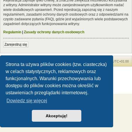
Rejestracja zajmuje tylko chwilę, a znacznie zwiększa możliwości korzystania
z witryny. Administrator witryny może zarejestrowanym użytkownikom nadać
wiele dodatkowych uprawnień. Przed rejestracją zapoznaj się z naszym
regulaminem, zasadami ochrony danych osobowych oraz z odpowiedziami na
często zadawane pytania (FAQ), gdzie jest wyjaśnionych wiele podstawowych
zagadnień dotyczących funkcjonowania witryny.
Regulamin
|
Zasady ochrony danych osobowych
Zarejestruj się
Forum Dinozaury.com
Strona główna
Strefa czasowa
UTC+01:00
Strona ta używa plików cookies (tzw. ciasteczka)
w celach statystycznych, reklamowych oraz
Dinozaury.com
© 2006-2020
Technologię dostarcza
phpBB
® Forum Software © phpBB Limited
funkcjonalnych. Warunki przechowywania lub
Polski pakiet językowy dostarcza
phpBB.pl
dostępu do plików cookies można określić w
Zasady ochrony danych osobowych
|
Regulamin
ustawieniach przeglądarki internetowej.
Dowiedz się więcej
Akceptuję!