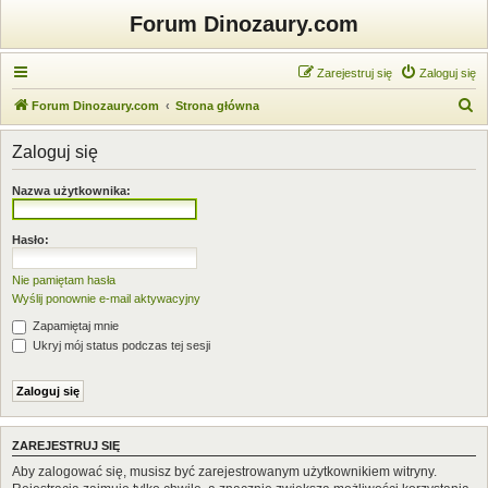
Forum Dinozaury.com
Zarejestruj się
Zaloguj się
S
Forum Dinozaury.com
Strona główna
z
Zaloguj się
u
k
Nazwa użytkownika:
a
j
Hasło:
Nie pamiętam hasła
Wyślij ponownie e-mail aktywacyjny
Zapamiętaj mnie
Ukryj mój status podczas tej sesji
ZAREJESTRUJ SIĘ
Aby zalogować się, musisz być zarejestrowanym użytkownikiem witryny.