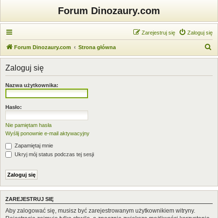
Forum Dinozaury.com
Zarejestruj się
Zaloguj się
S
Forum Dinozaury.com
Strona główna
z
Zaloguj się
u
k
Nazwa użytkownika:
a
j
Hasło:
Nie pamiętam hasła
Wyślij ponownie e-mail aktywacyjny
Zapamiętaj mnie
Ukryj mój status podczas tej sesji
ZAREJESTRUJ SIĘ
Aby zalogować się, musisz być zarejestrowanym użytkownikiem witryny.