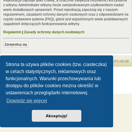
Rejestracja zajmuje tylko chwilę, a znacznie zwiększa możliwości korzystania
z witryny. Administrator witryny może zarejestrowanym użytkownikom nadać
wiele dodatkowych uprawnień. Przed rejestracją zapoznaj się z naszym
regulaminem, zasadami ochrony danych osobowych oraz z odpowiedziami na
często zadawane pytania (FAQ), gdzie jest wyjaśnionych wiele podstawowych
zagadnień dotyczących funkcjonowania witryny.
Regulamin
|
Zasady ochrony danych osobowych
Zarejestruj się
Forum Dinozaury.com
Strona główna
Strefa czasowa
UTC+01:00
Strona ta używa plików cookies (tzw. ciasteczka)
w celach statystycznych, reklamowych oraz
Dinozaury.com
© 2006-2020
Technologię dostarcza
phpBB
® Forum Software © phpBB Limited
funkcjonalnych. Warunki przechowywania lub
Polski pakiet językowy dostarcza
phpBB.pl
dostępu do plików cookies można określić w
Zasady ochrony danych osobowych
|
Regulamin
ustawieniach przeglądarki internetowej.
Dowiedz się więcej
Akceptuję!