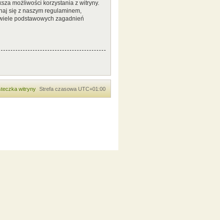
sza możliwości korzystania z witryny.
naj się z naszym regulaminem,
 wiele podstawowych zagadnień
teczka witryny
Strefa czasowa
UTC+01:00