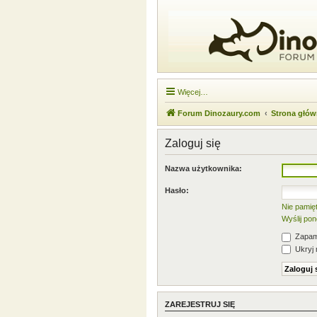
Więcej…
Forum Dinozaury.com
Strona głó
Zaloguj się
Nazwa użytkownika:
Hasło:
Nie pamię
Wyślij po
Zapami
Ukryj 
ZAREJESTRUJ SIĘ