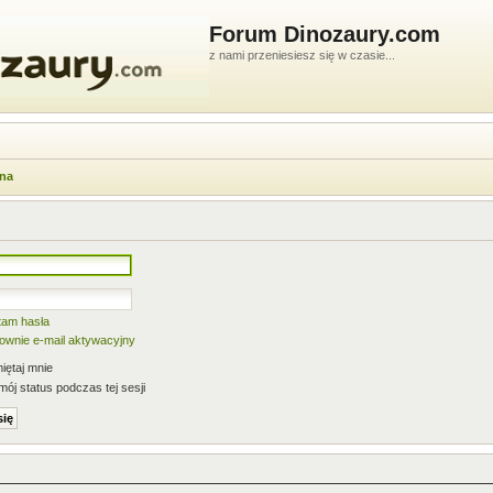
Forum Dinozaury.com
z nami przeniesiesz się w czasie...
wna
tam hasła
nownie e-mail aktywacyjny
ętaj mnie
mój status podczas tej sesji