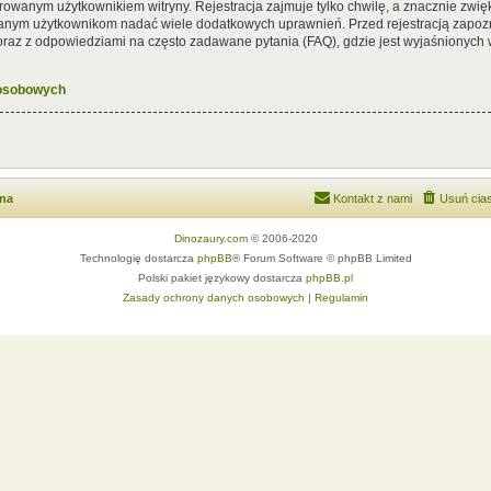
rowanym użytkownikiem witryny. Rejestracja zajmuje tylko chwilę, a znacznie zwięk
wanym użytkownikom nadać wiele dodatkowych uprawnień. Przed rejestracją zapoz
az z odpowiedziami na często zadawane pytania (FAQ), gdzie jest wyjaśnionych
 osobowych
wna
Kontakt z nami
Usuń cias
Dinozaury.com
© 2006-2020
Technologię dostarcza
phpBB
® Forum Software © phpBB Limited
Polski pakiet językowy dostarcza
phpBB.pl
Zasady ochrony danych osobowych
|
Regulamin