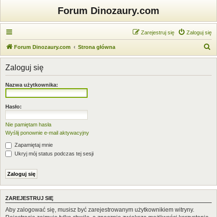
Forum Dinozaury.com
Zarejestruj się
Zaloguj się
S
Forum Dinozaury.com
Strona główna
z
Zaloguj się
u
k
Nazwa użytkownika:
a
j
Hasło:
Nie pamiętam hasła
Wyślij ponownie e-mail aktywacyjny
Zapamiętaj mnie
Ukryj mój status podczas tej sesji
ZAREJESTRUJ SIĘ
Aby zalogować się, musisz być zarejestrowanym użytkownikiem witryny.