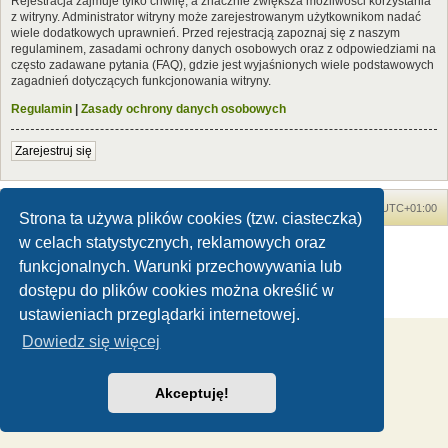
Rejestracja zajmuje tylko chwilę, a znacznie zwiększa możliwości korzystania
z witryny. Administrator witryny może zarejestrowanym użytkownikom nadać
wiele dodatkowych uprawnień. Przed rejestracją zapoznaj się z naszym
regulaminem, zasadami ochrony danych osobowych oraz z odpowiedziami na
często zadawane pytania (FAQ), gdzie jest wyjaśnionych wiele podstawowych
zagadnień dotyczących funkcjonowania witryny.
Regulamin
|
Zasady ochrony danych osobowych
Zarejestruj się
Forum Dinozaury.com
Strona główna
Strefa czasowa
UTC+01:00
Strona ta używa plików cookies (tzw. ciasteczka)
w celach statystycznych, reklamowych oraz
Dinozaury.com
© 2006-2020
Technologię dostarcza
phpBB
® Forum Software © phpBB Limited
funkcjonalnych. Warunki przechowywania lub
Polski pakiet językowy dostarcza
phpBB.pl
dostępu do plików cookies można określić w
Zasady ochrony danych osobowych
|
Regulamin
ustawieniach przeglądarki internetowej.
Dowiedz się więcej
Akceptuję!