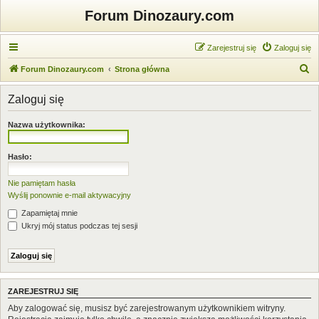
Forum Dinozaury.com
Zarejestruj się
Zaloguj się
S
Forum Dinozaury.com
Strona główna
z
Zaloguj się
u
k
Nazwa użytkownika:
a
j
Hasło:
Nie pamiętam hasła
Wyślij ponownie e-mail aktywacyjny
Zapamiętaj mnie
Ukryj mój status podczas tej sesji
ZAREJESTRUJ SIĘ
Aby zalogować się, musisz być zarejestrowanym użytkownikiem witryny.