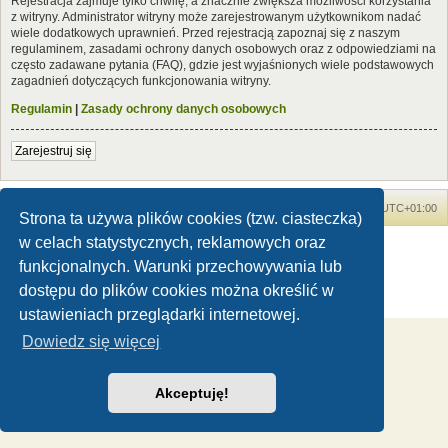
Rejestracja zajmuje tylko chwilę, a znacznie zwiększa możliwości korzystania
z witryny. Administrator witryny może zarejestrowanym użytkownikom nadać
wiele dodatkowych uprawnień. Przed rejestracją zapoznaj się z naszym
regulaminem, zasadami ochrony danych osobowych oraz z odpowiedziami na
często zadawane pytania (FAQ), gdzie jest wyjaśnionych wiele podstawowych
zagadnień dotyczących funkcjonowania witryny.
Regulamin
|
Zasady ochrony danych osobowych
Zarejestruj się
Forum Dinozaury.com
Strona główna
Strefa czasowa
UTC+01:00
Strona ta używa plików cookies (tzw. ciasteczka)
w celach statystycznych, reklamowych oraz
Dinozaury.com
© 2006-2020
Technologię dostarcza
phpBB
® Forum Software © phpBB Limited
funkcjonalnych. Warunki przechowywania lub
Polski pakiet językowy dostarcza
phpBB.pl
dostępu do plików cookies można określić w
Zasady ochrony danych osobowych
|
Regulamin
ustawieniach przeglądarki internetowej.
Dowiedz się więcej
Akceptuję!