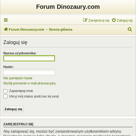
Forum Dinozaury.com
Zarejestruj się
Zaloguj się
S
Forum Dinozaury.com
Strona główna
z
Zaloguj się
u
k
Nazwa użytkownika:
a
j
Hasło:
Nie pamiętam hasła
Wyślij ponownie e-mail aktywacyjny
Zapamiętaj mnie
Ukryj mój status podczas tej sesji
ZAREJESTRUJ SIĘ
Aby zalogować się, musisz być zarejestrowanym użytkownikiem witryny.