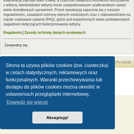
Rejestracja zajmuje tylko chwilę, a znacznie zwiększa możliwości korzystania
z witryny. Administrator witryny może zarejestrowanym użytkownikom nadać
wiele dodatkowych uprawnień. Przed rejestracją zapoznaj się z naszym
regulaminem, zasadami ochrony danych osobowych oraz z odpowiedziami na
często zadawane pytania (FAQ), gdzie jest wyjaśnionych wiele podstawowych
zagadnień dotyczących funkcjonowania witryny.
Regulamin
|
Zasady ochrony danych osobowych
Zarejestruj się
Forum Dinozaury.com
Strona główna
Strefa czasowa
UTC+01:00
Strona ta używa plików cookies (tzw. ciasteczka)
w celach statystycznych, reklamowych oraz
Dinozaury.com
© 2006-2020
Technologię dostarcza
phpBB
® Forum Software © phpBB Limited
funkcjonalnych. Warunki przechowywania lub
Polski pakiet językowy dostarcza
phpBB.pl
dostępu do plików cookies można określić w
Zasady ochrony danych osobowych
|
Regulamin
ustawieniach przeglądarki internetowej.
Dowiedz się więcej
Akceptuję!