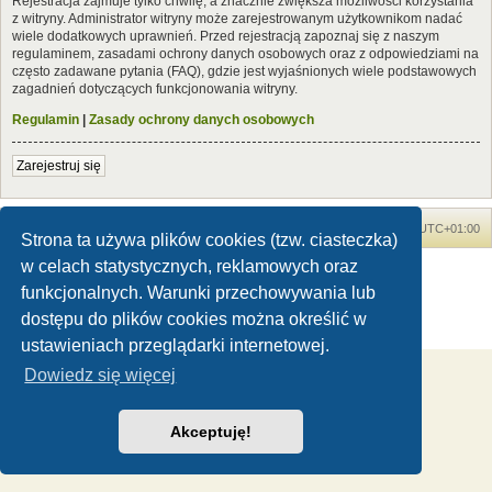
Rejestracja zajmuje tylko chwilę, a znacznie zwiększa możliwości korzystania
z witryny. Administrator witryny może zarejestrowanym użytkownikom nadać
wiele dodatkowych uprawnień. Przed rejestracją zapoznaj się z naszym
regulaminem, zasadami ochrony danych osobowych oraz z odpowiedziami na
często zadawane pytania (FAQ), gdzie jest wyjaśnionych wiele podstawowych
zagadnień dotyczących funkcjonowania witryny.
Regulamin
|
Zasady ochrony danych osobowych
Zarejestruj się
Forum Dinozaury.com
Strona główna
Strefa czasowa
UTC+01:00
Strona ta używa plików cookies (tzw. ciasteczka)
w celach statystycznych, reklamowych oraz
Dinozaury.com
© 2006-2020
Technologię dostarcza
phpBB
® Forum Software © phpBB Limited
funkcjonalnych. Warunki przechowywania lub
Polski pakiet językowy dostarcza
phpBB.pl
dostępu do plików cookies można określić w
Zasady ochrony danych osobowych
|
Regulamin
ustawieniach przeglądarki internetowej.
Dowiedz się więcej
Akceptuję!