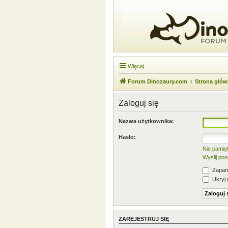
Więcej…
Forum Dinozaury.com
Strona głó
Zaloguj się
Nazwa użytkownika:
Hasło:
Nie pamię
Wyślij po
Zapami
Ukryj 
ZAREJESTRUJ SIĘ