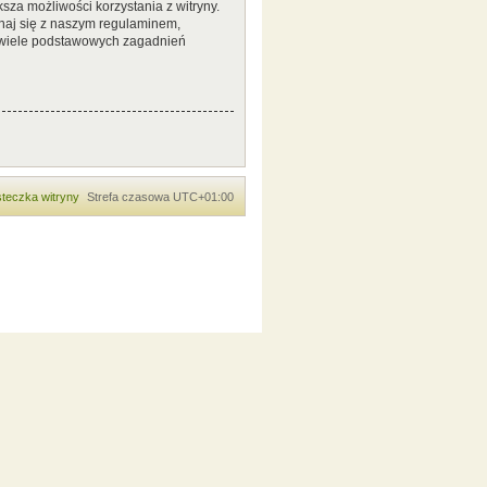
sza możliwości korzystania z witryny.
naj się z naszym regulaminem,
 wiele podstawowych zagadnień
teczka witryny
Strefa czasowa
UTC+01:00