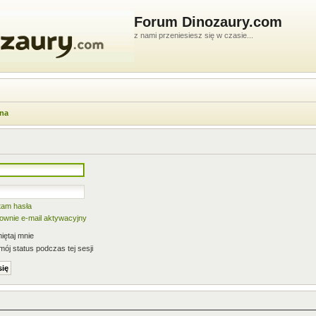
Forum Dinozaury.com
z nami przeniesiesz się w czasie...
wna
tam hasła
nownie e-mail aktywacyjny
ętaj mnie
mój status podczas tej sesji