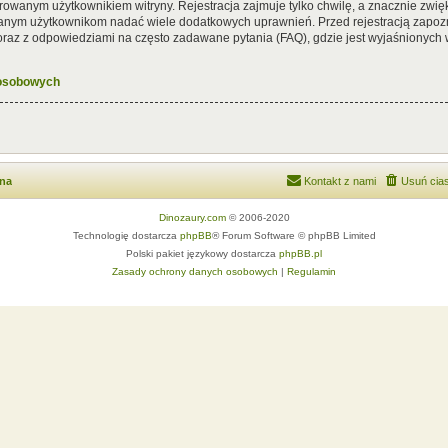
rowanym użytkownikiem witryny. Rejestracja zajmuje tylko chwilę, a znacznie zwięk
wanym użytkownikom nadać wiele dodatkowych uprawnień. Przed rejestracją zapoz
az z odpowiedziami na często zadawane pytania (FAQ), gdzie jest wyjaśnionych
 osobowych
wna
Kontakt z nami
Usuń cias
Dinozaury.com
© 2006-2020
Technologię dostarcza
phpBB
® Forum Software © phpBB Limited
Polski pakiet językowy dostarcza
phpBB.pl
Zasady ochrony danych osobowych
|
Regulamin