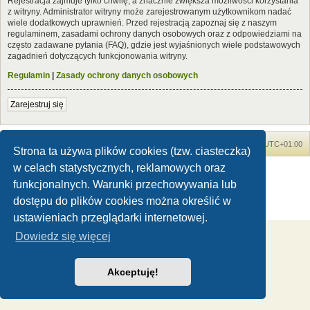
Rejestracja zajmuje tylko chwilę, a znacznie zwiększa możliwości korzystania
z witryny. Administrator witryny może zarejestrowanym użytkownikom nadać
wiele dodatkowych uprawnień. Przed rejestracją zapoznaj się z naszym
regulaminem, zasadami ochrony danych osobowych oraz z odpowiedziami na
często zadawane pytania (FAQ), gdzie jest wyjaśnionych wiele podstawowych
zagadnień dotyczących funkcjonowania witryny.
Regulamin
|
Zasady ochrony danych osobowych
Zarejestruj się
Forum Dinozaury.com
Strona główna
Strefa czasowa
UTC+01:00
Strona ta używa plików cookies (tzw. ciasteczka)
w celach statystycznych, reklamowych oraz
Dinozaury.com
© 2006-2020
Technologię dostarcza
phpBB
® Forum Software © phpBB Limited
funkcjonalnych. Warunki przechowywania lub
Polski pakiet językowy dostarcza
phpBB.pl
dostępu do plików cookies można określić w
Zasady ochrony danych osobowych
|
Regulamin
ustawieniach przeglądarki internetowej.
Dowiedz się więcej
Akceptuję!