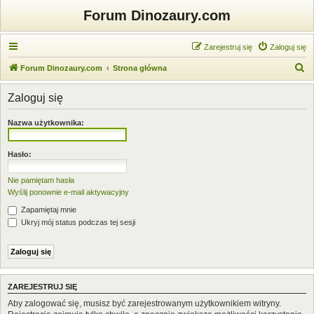
Forum Dinozaury.com
Zarejestruj się
Zaloguj się
S
Forum Dinozaury.com
Strona główna
z
Zaloguj się
u
k
Nazwa użytkownika:
a
j
Hasło:
Nie pamiętam hasła
Wyślij ponownie e-mail aktywacyjny
Zapamiętaj mnie
Ukryj mój status podczas tej sesji
ZAREJESTRUJ SIĘ
Aby zalogować się, musisz być zarejestrowanym użytkownikiem witryny.