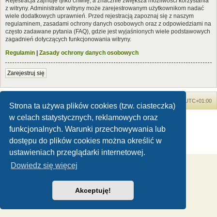
Rejestracja zajmuje tylko chwilę, a znacznie zwiększa możliwości korzystania
z witryny. Administrator witryny może zarejestrowanym użytkownikom nadać
wiele dodatkowych uprawnień. Przed rejestracją zapoznaj się z naszym
regulaminem, zasadami ochrony danych osobowych oraz z odpowiedziami na
często zadawane pytania (FAQ), gdzie jest wyjaśnionych wiele podstawowych
zagadnień dotyczących funkcjonowania witryny.
Regulamin
|
Zasady ochrony danych osobowych
Zarejestruj się
Forum Dinozaury.com
Strona główna
Strefa czasowa
UTC+01:00
Strona ta używa plików cookies (tzw. ciasteczka)
w celach statystycznych, reklamowych oraz
Dinozaury.com
© 2006-2020
Technologię dostarcza
phpBB
® Forum Software © phpBB Limited
funkcjonalnych. Warunki przechowywania lub
Polski pakiet językowy dostarcza
phpBB.pl
dostępu do plików cookies można określić w
Zasady ochrony danych osobowych
|
Regulamin
ustawieniach przeglądarki internetowej.
Dowiedz się więcej
Akceptuję!