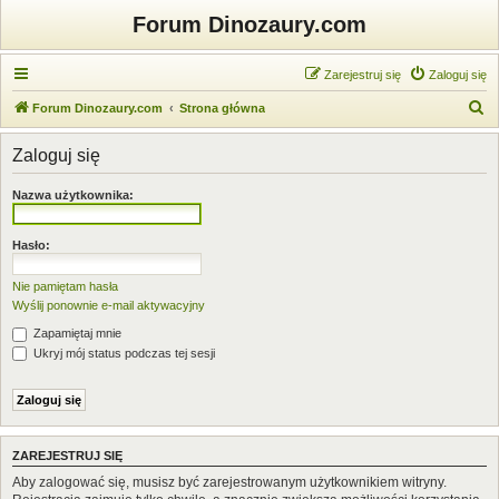
Forum Dinozaury.com
Zarejestruj się
Zaloguj się
S
Forum Dinozaury.com
Strona główna
z
Zaloguj się
u
k
Nazwa użytkownika:
a
j
Hasło:
Nie pamiętam hasła
Wyślij ponownie e-mail aktywacyjny
Zapamiętaj mnie
Ukryj mój status podczas tej sesji
ZAREJESTRUJ SIĘ
Aby zalogować się, musisz być zarejestrowanym użytkownikiem witryny.