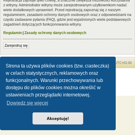
Rejestracja zajmuje tylko chwilę, a znacznie zwiększa możliwości korzystania
z witryny. Administrator witryny może zarejestrowanym użytkownikom nadać
wiele dodatkowych uprawnień. Przed rejestracją zapoznaj się z naszym
regulaminem, zasadami ochrony danych osobowych oraz z odpowiedziami na
często zadawane pytania (FAQ), gdzie jest wyjaśnionych wiele podstawowych
zagadnień dotyczących funkcjonowania witryny.
Regulamin
|
Zasady ochrony danych osobowych
Zarejestruj się
Forum Dinozaury.com
Strona główna
Strefa czasowa
UTC+01:00
Strona ta używa plików cookies (tzw. ciasteczka)
w celach statystycznych, reklamowych oraz
Dinozaury.com
© 2006-2020
Technologię dostarcza
phpBB
® Forum Software © phpBB Limited
funkcjonalnych. Warunki przechowywania lub
Polski pakiet językowy dostarcza
phpBB.pl
dostępu do plików cookies można określić w
Zasady ochrony danych osobowych
|
Regulamin
ustawieniach przeglądarki internetowej.
Dowiedz się więcej
Akceptuję!