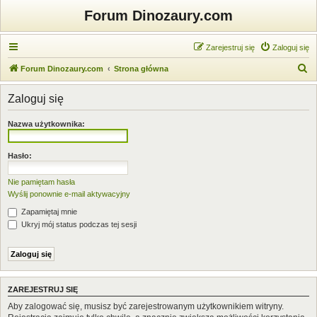
Forum Dinozaury.com
Zarejestruj się
Zaloguj się
S
Forum Dinozaury.com
Strona główna
z
Zaloguj się
u
k
Nazwa użytkownika:
a
j
Hasło:
Nie pamiętam hasła
Wyślij ponownie e-mail aktywacyjny
Zapamiętaj mnie
Ukryj mój status podczas tej sesji
ZAREJESTRUJ SIĘ
Aby zalogować się, musisz być zarejestrowanym użytkownikiem witryny.