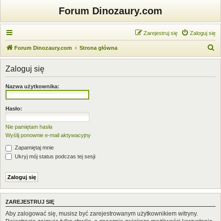
Forum Dinozaury.com
Zarejestruj się
Zaloguj się
S
Forum Dinozaury.com
Strona główna
z
Zaloguj się
u
k
Nazwa użytkownika:
a
j
Hasło:
Nie pamiętam hasła
Wyślij ponownie e-mail aktywacyjny
Zapamiętaj mnie
Ukryj mój status podczas tej sesji
ZAREJESTRUJ SIĘ
Aby zalogować się, musisz być zarejestrowanym użytkownikiem witryny.