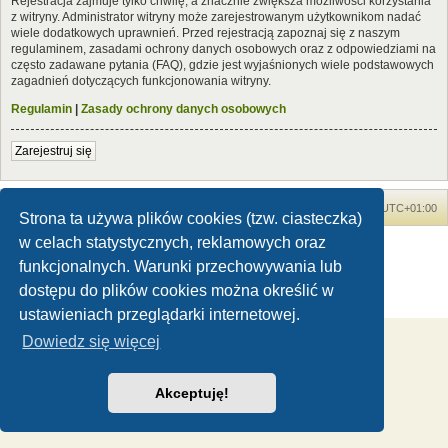
Rejestracja zajmuje tylko chwilę, a znacznie zwiększa możliwości korzystania
z witryny. Administrator witryny może zarejestrowanym użytkownikom nadać
wiele dodatkowych uprawnień. Przed rejestracją zapoznaj się z naszym
regulaminem, zasadami ochrony danych osobowych oraz z odpowiedziami na
często zadawane pytania (FAQ), gdzie jest wyjaśnionych wiele podstawowych
zagadnień dotyczących funkcjonowania witryny.
Regulamin
|
Zasady ochrony danych osobowych
Zarejestruj się
Forum Dinozaury.com
Strona główna
Strefa czasowa
UTC+01:00
Strona ta używa plików cookies (tzw. ciasteczka)
w celach statystycznych, reklamowych oraz
Dinozaury.com
© 2006-2020
Technologię dostarcza
phpBB
® Forum Software © phpBB Limited
funkcjonalnych. Warunki przechowywania lub
Polski pakiet językowy dostarcza
phpBB.pl
dostępu do plików cookies można określić w
Zasady ochrony danych osobowych
|
Regulamin
ustawieniach przeglądarki internetowej.
Dowiedz się więcej
Akceptuję!