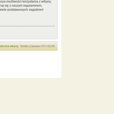
sza możliwości korzystania z witryny.
naj się z naszym regulaminem,
 wiele podstawowych zagadnień
teczka witryny
Strefa czasowa
UTC+01:00