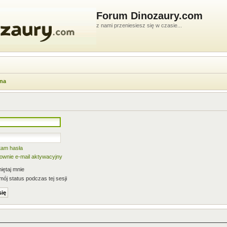
Forum Dinozaury.com
z nami przeniesiesz się w czasie...
wna
tam hasła
nownie e-mail aktywacyjny
ętaj mnie
mój status podczas tej sesji