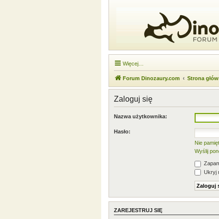
Więcej…
Forum Dinozaury.com
Strona głó
Zaloguj się
Nazwa użytkownika:
Hasło:
Nie pamię
Wyślij po
Zapami
Ukryj 
ZAREJESTRUJ SIĘ