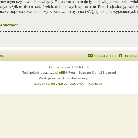
rowanym użytkownikiem witryny. Rejestracja zajmuje tylko chwilę, a znacznie zwięk
wanym użytkownikom nadać wiele dodatkowych uprawnień. Przed rejestracją zapoz
az z odpowiedziami na często zadawane pytania (FAQ), gdzie jest wyjaśnionych
 osobowych
wna
Kontakt z nami
Usuń cias
Dinozaury.com
© 2006-2020
Technologię dostarcza
phpBB
® Forum Software © phpBB Limited
Polski pakiet językowy dostarcza
phpBB.pl
Zasady ochrony danych osobowych
|
Regulamin