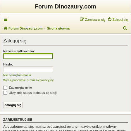
Forum Dinozaury.com
Zarejestruj się
Zaloguj się
S
Forum Dinozaury.com
Strona główna
z
Zaloguj się
u
k
Nazwa użytkownika:
a
j
Hasło:
Nie pamiętam hasła
Wyślij ponownie e-mail aktywacyjny
Zapamiętaj mnie
Ukryj mój status podczas tej sesji
ZAREJESTRUJ SIĘ
Aby zalogować się, musisz być zarejestrowanym użytkownikiem witryny.