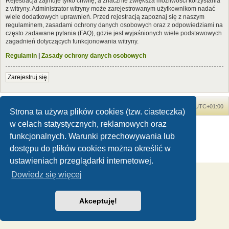
Rejestracja zajmuje tylko chwilę, a znacznie zwiększa możliwości korzystania
z witryny. Administrator witryny może zarejestrowanym użytkownikom nadać
wiele dodatkowych uprawnień. Przed rejestracją zapoznaj się z naszym
regulaminem, zasadami ochrony danych osobowych oraz z odpowiedziami na
często zadawane pytania (FAQ), gdzie jest wyjaśnionych wiele podstawowych
zagadnień dotyczących funkcjonowania witryny.
Regulamin
|
Zasady ochrony danych osobowych
Zarejestruj się
Forum Dinozaury.com
Strona główna
Strefa czasowa
UTC+01:00
Strona ta używa plików cookies (tzw. ciasteczka)
w celach statystycznych, reklamowych oraz
Dinozaury.com
© 2006-2020
Technologię dostarcza
phpBB
® Forum Software © phpBB Limited
funkcjonalnych. Warunki przechowywania lub
Polski pakiet językowy dostarcza
phpBB.pl
dostępu do plików cookies można określić w
Zasady ochrony danych osobowych
|
Regulamin
ustawieniach przeglądarki internetowej.
Dowiedz się więcej
Akceptuję!