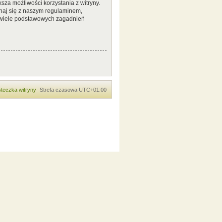
sza możliwości korzystania z witryny.
naj się z naszym regulaminem,
 wiele podstawowych zagadnień
teczka witryny
Strefa czasowa
UTC+01:00