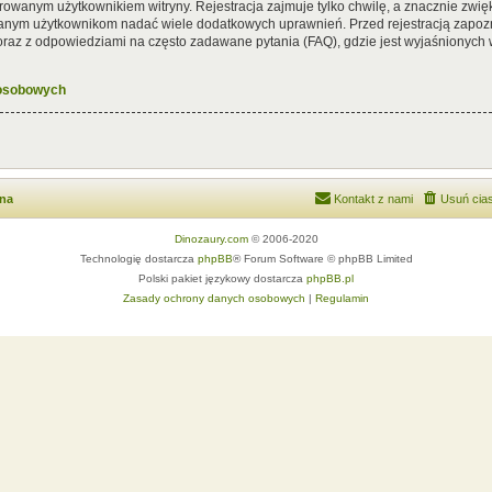
rowanym użytkownikiem witryny. Rejestracja zajmuje tylko chwilę, a znacznie zwięk
wanym użytkownikom nadać wiele dodatkowych uprawnień. Przed rejestracją zapoz
az z odpowiedziami na często zadawane pytania (FAQ), gdzie jest wyjaśnionych
 osobowych
wna
Kontakt z nami
Usuń cias
Dinozaury.com
© 2006-2020
Technologię dostarcza
phpBB
® Forum Software © phpBB Limited
Polski pakiet językowy dostarcza
phpBB.pl
Zasady ochrony danych osobowych
|
Regulamin