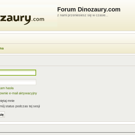
Forum Dinozaury.com
z nami przeniesiesz się w czasie...
wna
tam hasła
nownie e-mail aktywacyjny
ętaj mnie
mój status podczas tej sesji