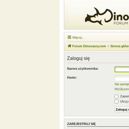
Więcej…
Forum Dinozaury.com
Strona głó
Zaloguj się
Nazwa użytkownika:
Hasło:
Nie pamię
Wyślij po
Zapami
Ukryj 
ZAREJESTRUJ SIĘ